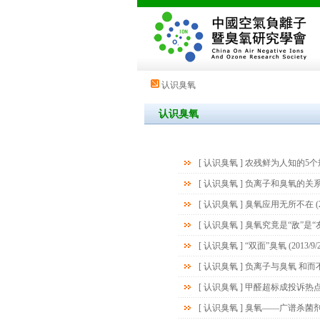
认识臭氧
认识臭氧
[
认识臭氧
]
农残鲜为人知的5个
[
认识臭氧
]
负离子和臭氧的关
[
认识臭氧
]
臭氧应用无所不在
(
[
认识臭氧
]
臭氧究竟是“敌”是“友
[
认识臭氧
]
“双面”臭氧
(2013/9/
[
认识臭氧
]
负离子与臭氧 和而
[
认识臭氧
]
甲醛超标成投诉热
[
认识臭氧
]
臭氧——广谱杀菌