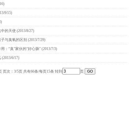
16)
13/9/15)
3)
鬼中的天使
(2013/8/27)
离子与臭氧的区别
(2013/7/29)
用：“臭”家伙的“好心肠”
(2013/7/3)
氧
(2013/6/17)
页
页次：3/5页 共有66条/每页15条 转到
页