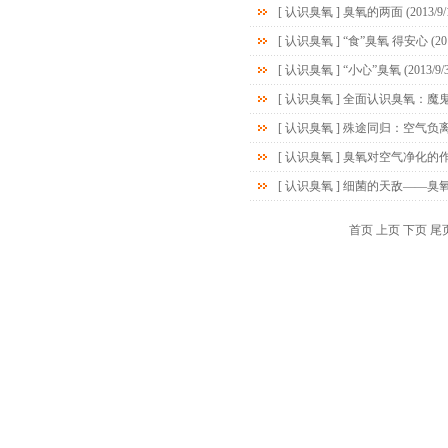
[
认识臭氧
]
臭氧的两面
(2013/9/
[
认识臭氧
]
“食”臭氧 得安心
(20
[
认识臭氧
]
“小心”臭氧
(2013/9/
[
认识臭氧
]
全面认识臭氧：魔
[
认识臭氧
]
殊途同归：空气负
[
认识臭氧
]
臭氧对空气净化的作
[
认识臭氧
]
细菌的天敌——臭
首页
上页
下页
尾