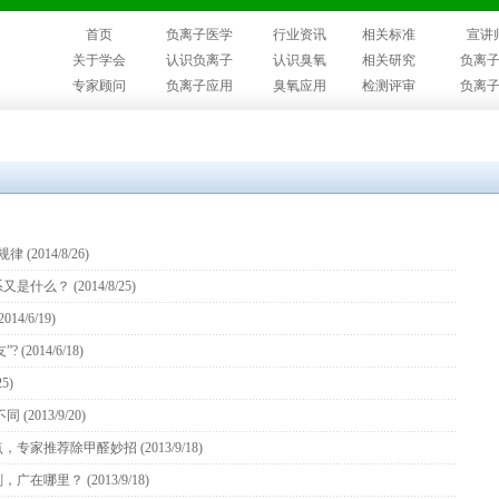
首页
负离子医学
行业资讯
相关标准
宣讲
关于学会
认识负离子
认识臭氧
相关研究
负离
专家顾问
负离子应用
臭氧应用
检测评审
负离
规律
(2014/8/26)
系又是什么？
(2014/8/25)
2014/6/19)
”?
(2014/6/18)
25)
不同
(2013/9/20)
点，专家推荐除甲醛妙招
(2013/9/18)
剂，广在哪里？
(2013/9/18)