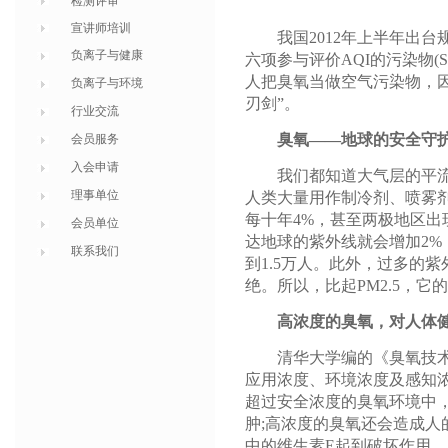
检测评审
宣讲师培训
我国2012年上半年出台规定
负离子与健康
六项参与评价AQI的污染物(S
人把臭氧当做空气污染物，
负离子与环境
刃剑”。
行业交流
臭氧——地球的安全守
会员服务
入会申请
我们都知道大气层的平流层
理事单位
人类大量用作制冷剂、喷雾
每十年4%，甚至两极地区出
会员单位
达地球的紫外线就会增加2%
联系我们
到1.5万人。此外，过多的
绝。所以，比起PM2.5，
高浓度的臭氧，对人体
清华大学编的《臭氧技术应
应用浓度、环境浓度及感知浓
超过安全浓度的臭氧环境中
肿;高浓度的臭氧还会造成人
中的维生素E起到破坏作用