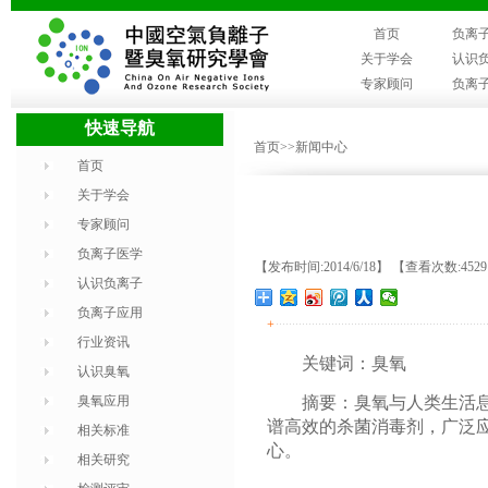
首页
负离
关于学会
认识
专家顾问
负离
快速导航
首页
>>新闻中心
首页
关于学会
专家顾问
负离子医学
【发布时间:2014/6/18】 【查看次数:452
认识负离子
负离子应用
+
行业资讯
关键词：臭氧
认识臭氧
臭氧应用
摘要：臭氧与人类生活息息
谱高效的杀菌消毒剂，广泛
相关标准
心。
相关研究