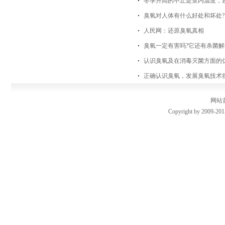
冬季升高的不止是室内温度，
臭氧对人体有什么好处和坏处?
人民网：还原臭氧真相
臭氧一定有害吗?它还有杀菌
认识臭氧及在消毒灭菌方面的
正确认识臭氧，发展臭氧技术
网站
Copyright by 2009-201