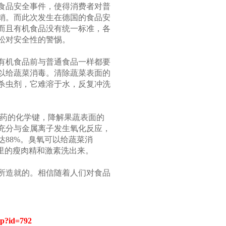
食品安全事件，使得消费者对普
销。而此次发生在德国的食品安
而且有机食品没有统一标准，各
松对安全性的警惕。
有机食品前与普通食品一样都要
以给蔬菜消毒。清除蔬菜表面的
杀虫剂，它难溶于水，反复冲洗
药的化学键，降解果蔬表面的
充分与金属离子发生氧化反应，
88%。臭氧可以给蔬菜消
里的瘦肉精和激素洗出来。
所造就的。相信随着人们对食品
asp?id=792