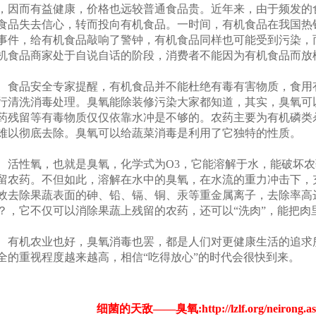
，因而有益健康，价格也远较普通食品贵。近年来，由于频发的
食品失去信心，转而投向有机食品。一时间，有机食品在我国热
事件，给有机食品敲响了警钟，有机食品同样也可能受到污染，
机食品商家处于自说自话的阶段，消费者不能因为有机食品而放
品安全专家提醒，有机食品并不能杜绝有毒有害物质，食用
行清洗消毒处理。臭氧能除装修污染大家都知道，其实，臭氧可
药残留等有毒物质仅仅依靠水冲是不够的。农药主要为有机磷类
难以彻底去除。臭氧可以给蔬菜消毒是利用了它独特的性质。
性氧，也就是臭氧，化学式为O3，它能溶解于水，能破坏农
留农药。不但如此，溶解在水中的臭氧，在水流的重力冲击下，
效去除果蔬表面的砷、铅、镉、铜、汞等重金属离子，去除率高达
？，它不仅可以消除果蔬上残留的农药，还可以“洗肉”，能把肉
机农业也好，
臭氧消毒
也罢，都是人们对更健康生活的追求
全的重视程度越来越高，相信“吃得放心”的时代会很快到来。
细菌的天敌——臭氧:
http://lzlf.org/neirong.