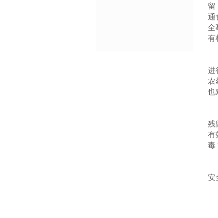
留
通
全
有
食
进
农
也
活
残
有
毒
有
安