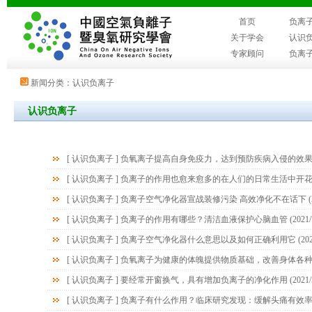
首页
负离
关于学会
认识
专家顾问
负离
新闻分类：认识负离子
认识负离子
[
认识负离子
]
负氧离子提高自身免疫力，达到预防疾病入侵的效
[
认识负离子
]
负离子的作用也愈来愈多的在人们的日常生活中开
[
认识负离子
]
负离子空气净化器宣战装修污染 高效净化不在话下
(
[
认识负离子
]
负离子的作用有哪些？清洁血液保护心脑血管
(2021/
[
认识负离子
]
负离子空气净化器什么意思以及如何正确利用它
(202
[
认识负离子
]
负氧离子为健康的体魄提供物质基础，改善身体各
[
认识负离子
]
要经常开窗换气，具有增加负离子的净化作用
(2021/
[
认识负离子
]
负离子有什么作用？临床研究发现：缓解头痛有效率