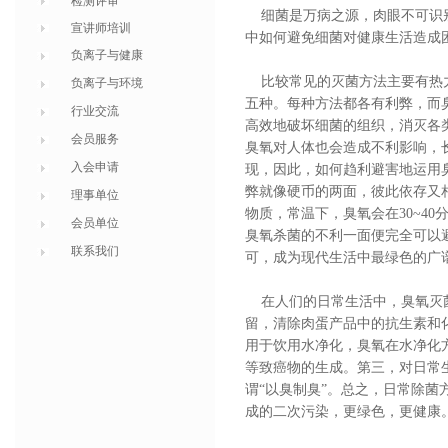
检测评审
细菌是万病之源，肉眼不可识别
宣讲师培训
中如何避免细菌对健康生活造成
负离子与健康
比较常见的灭菌方法主要有热力
负离子与环境
五种。每种方法都各有利弊，而
行业交流
高效地破坏细菌的组织，消灭各
会员服务
臭氧对人体也会造成不利影响，
入会申请
现，因此，如何趋利避害地运用
弊就像硬币的两面，彼此依存又
理事单位
物质，常温下，臭氧会在30~4
会员单位
臭氧杀菌的不利一面便完全可以
联系我们
可，成为现代生活中最绿色的广
在人们的日常生活中，臭氧灭菌
留，清除肉蛋产品中的抗生素和
用于饮用水净化，臭氧在水净化方
等致癌物的生成。第三，对日常
谓“以臭制臭”。总之，日常除菌
成的二次污染，更绿色，更健康