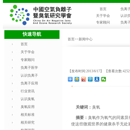
首页
负离
关于学会
认识
专家顾问
负离
快速导航
首页
>>新闻中心
首页
关于学会
专家顾问
负离子医学
【发布时间:2013/6/17】 【查看次数:425
认识负离子
负离子应用
+
行业资讯
认识臭氧
臭氧应用
关键词：
臭氧
相关标准
摘要：
臭氧作为氧气的同素异
相关研究
使这些微观世界的健康杀手无处