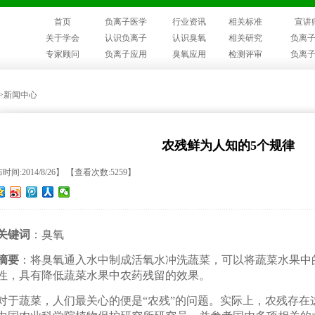
首页
负离子医学
行业资讯
相关标准
宣讲
关于学会
认识负离子
认识臭氧
相关研究
负离
专家顾问
负离子应用
臭氧应用
检测评审
负离
>>新闻中心
农残鲜为人知的5个规律
时间:2014/8/26】 【查看次数:5259】
关键词
：臭氧
摘要
：将臭氧通入水中制成活氧水冲洗蔬菜，可以将蔬菜水果中
性，具有降低蔬菜水果中农药残留的效果。
于蔬菜，人们最关心的便是“农残”的问题。实际上，农残存在