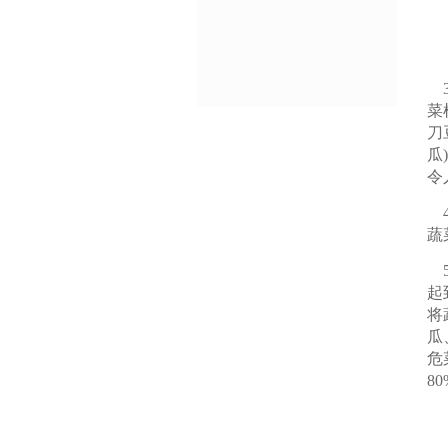
3
菜
刀
瓜
令
4
蔬
5
起
将
瓜
危
8