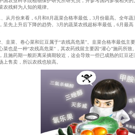
中国农业科学院植物保护研究所研究员，并参考国内多项相关的
菜农残鲜为人知的规律。
、从月份来看，6月和8月蔬菜合格率最低，3月份最高。全年
，呈先上升后下降的趋势。3月的蔬菜农残超标率最低，6月最高，
。
、韭菜、卷心菜和豇豆属于“农残高危菜”。韭菜合格率最低主
心菜也是一种“农残高危菜”，其农药残留主要因“灌心”施药所
，且施药期一般距离采摘期较近，这会导致一些已成熟的豇豆还
场上售卖，所以农残也较高。