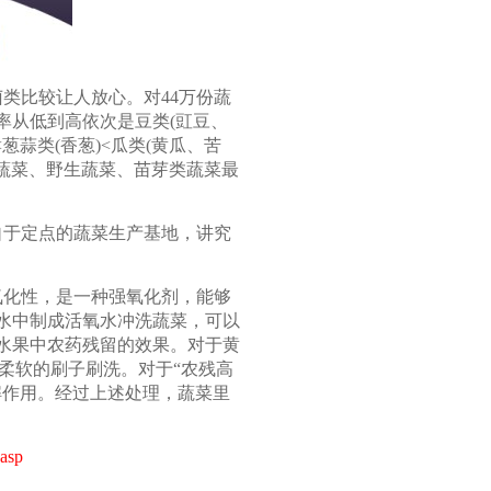
类比较让人放心。对44万份蔬
率从低到高依次是豆类(豇豆、
<葱蒜类(香葱)<瓜类(黄瓜、苦
生蔬菜、野生蔬菜、苗芽类蔬菜最
自于定点的蔬菜生产基地，讲究
氧化性，是一种强氧化剂，能够
水中制成活氧水冲洗蔬菜，可以
水果中农药残留的效果。对于黄
用柔软的刷子刷洗。对于“农残高
解作用。经过上述处理，蔬菜里
.asp