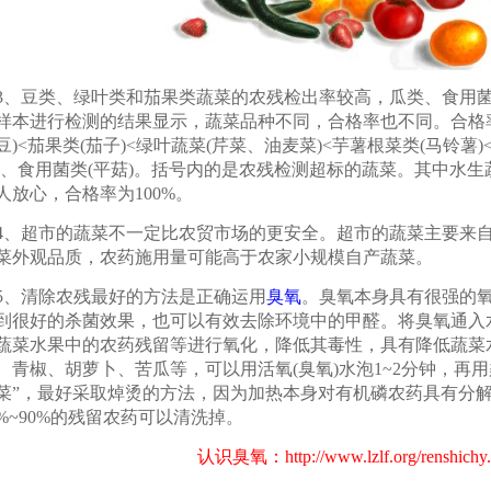
、豆类、绿叶类和茄果类蔬菜的农残检出率较高，瓜类、食用菌
样本进行检测的结果显示，蔬菜品种不同，合格率也不同。合格
豆)<茄果类(茄子)<绿叶蔬菜(芹菜、油麦菜)<芋薯根菜类(马铃薯)
)、食用菌类(平菇)。括号内的是农残检测超标的蔬菜。其中水
人放心，合格率为100%。
、超市的蔬菜不一定比农贸市场的更安全。超市的蔬菜主要来
菜外观品质，农药施用量可能高于农家小规模自产蔬菜。
、清除农残最好的方法是正确运用
臭氧
。臭氧本身具有很强的
到很好的杀菌效果，也可以有效去除环境中的甲醛。将臭氧通入
蔬菜水果中的农药残留等进行氧化，降低其毒性，具有降低蔬菜
、青椒、胡萝卜、苦瓜等，可以用活氧(臭氧)水泡1~2分钟，再
菜”，最好采取焯烫的方法，因为加热本身对有机磷农药具有分
0%~90%的残留农药可以清洗掉。
认识臭氧：
http://www.lzlf.org/renshichy