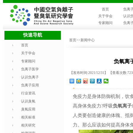
首页
负离
关于学会
认识
专家顾问
负离
快速导航
首页
>>新闻中心
首页
关于学会
负氧离
专家顾问
负离子医学
【发布时间:2021/12/31】 【查看次数:72
认识负离子
负离子应用
+
行业资讯
免疫力是身体防御机制，饮
认识臭氧
高身体免疫力?呼吸
负氧离子
臭氧应用
人类要创造健康的体魄、抵
相关标准
力。那么应该如何提高身体
相关研究