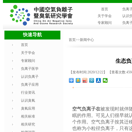
首页
负离
关于学会
认识
专家顾问
负离
快速导航
首页
>>新闻中心
首页
关于学会
生态负
专家顾问
负离子医学
【发布时间:2020/12/22】 【查看次数:45
认识负离子
负离子应用
+
行业资讯
认识臭氧
臭氧应用
空气负离子在
被发现时就伴
眠的作用。可见人们很早就
相关标准
个作用。空气负离子按其迁
相关研究
也称为小粒径负离子，只有