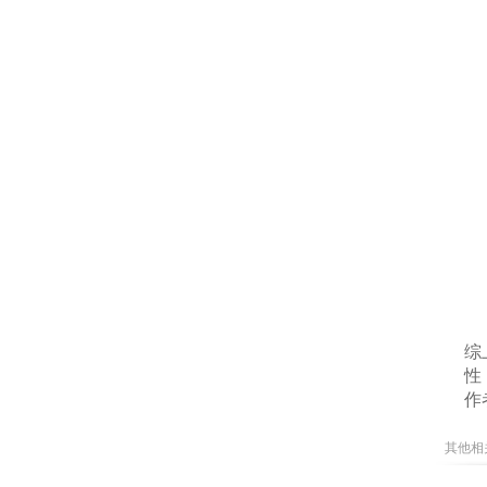
综
性
作
其他相