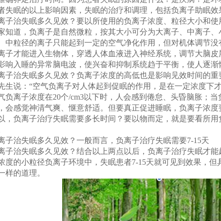
者失眠的以上影响因素，失眠的治疗和调理，包括负离子助眠效
离子治失眠多久见效？要以所使用的负离子浓度、粒径大小和使
家知道，负离子是自然微粒，按其大小可分为大离子、中离子、
、中粒径的离子只能起到一定的空气净化作用，但对机体调节没
离子才能进入生物体，穿透人体血液进入神经系统，调节大脑皮
影响入睡的异常脑电波，使兴奋和抑制系统趋于平衡，使人逐渐
离子治失眠多久见效？负离子浓度的高低也是影响见效时间的重
先生说：“空气负离子对人体起到促眠的作用，是在一定浓度下
气负离子浓度在20个/cm3以下时，人会感到倦怠、头昏脑胀；当负
，会感觉神清气爽、惬意舒适。但要真正促进睡眠，负离子浓度要达
以，负离子治疗失眠需要多长时间？要以物而定，就是要看所用
。
离子治失眠多久见效？一般而言，负离子治疗失眠需要7-15天
离子治失眠多久见效？结合以上两点以后，负离子治疗失眠才能
浓度的小粒径负离子环境中，失眠患者7-15天就可见到效果，
一样的道理。