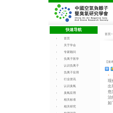
快速导航
首页
首页
关于学会
专家顾问
负离子医学
【发布
认识负离子
负离子应用
+
行业资讯
现
出
认识臭氧
危
臭氧应用
治
相关标准
如
相关研究