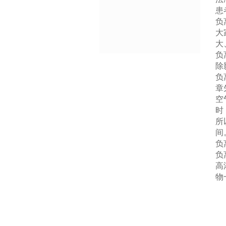
患
负
大
大
负
除
负
章
空
时
所
间
负
负
高
物