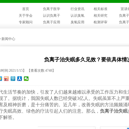
首页
负离子医学
行业资讯
相关标准
宣讲
关于学会
认识负离子
认识臭氧
相关研究
负离
专家顾问
负离子应用
臭氧应用
检测评审
负离
>>新闻中心
负离子治失眠多久见效？要依具体情
时间:2021/1/15】 【查看次数:4748】
代生活节奏的加快，引发了人们越来越难以承受的工作压力和生
现了。据统计，我国失眠人数已经突破3亿人。失眠虽算不上严
害及精神折磨，是十分痛苦的。近几年，改善失眠的方法频频涌
疗失眠高效、绿色的疗法引起人们的注意。那么，
负离子治失眠
下解答。