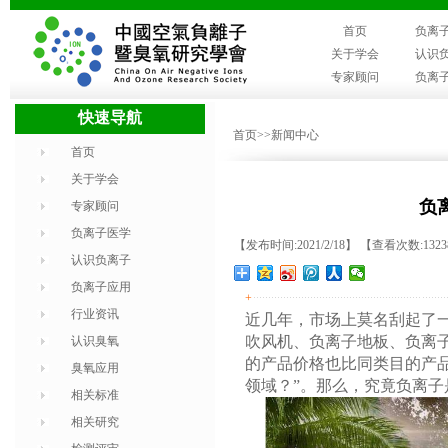
首页
负离
关于学会
认识
专家顾问
负离
快速导航
首页
>>新闻中心
首页
关于学会
负
专家顾问
负离子医学
【发布时间:2021/2/18】 【查看次数:132
认识负离子
负离子应用
+
行业资讯
近几年，市场上莫名刮起了一
吹风机、负离子地板、负离子
认识臭氧
的产品价格也比同类目的产品
臭氧应用
领域？”。那么，究竟负离
相关标准
相关研究