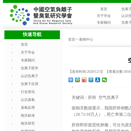
首页
负离
关于学会
认识
专家顾问
负离
快速导航
首页
>>新闻中心
首页
关于学会
专家顾问
负离子医学
【发布时间:2020/12/3】 【查看次数:501
认识负离子
负离子应用
+
行业资讯
关键词：肝癌
空气负离子
认识臭氧
臭氧应用
据相关数据显示，我国肝癌例数占
（28.71/10万人），死亡率第二
相关标准
相关研究
肝癌即肝脏恶性肿瘤，可分为原