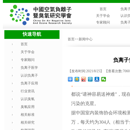
首页
负离
关于学会
认识
专家顾问
负离
快速导航
首页
>>新闻中心
首页
关于学会
负离子
专家顾问
负离子医学
【发布时间:2021/8/25】 【查看次数:706
认识负离子
负离子应用
+
行业资讯
都说“请神容易送神难”，现
认识臭氧
污染的克星。
臭氧应用
据中国室内装饰协会环境检
相关标准
万，每天约为304人（相当
相关研究