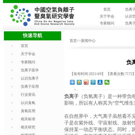
首页
负离
关于学会
认识
专家顾问
负离
快速导航
首页
>>新闻中心
首页
关于学会
负
专家顾问
负离子医学
【发布时间:2021/4/9】 【查看次数:7172
认识负离子
负离子应用
+
行业资讯
负离子
（负氧离子）是一种带负
影响，所以有人称其为“空气维生
认识臭氧
臭氧应用
在自然界中，大气离子虽然看不
相关标准
子是在紫外线、宇宙射线、放射
相关研究
保持某一动态平衡状态。同时，