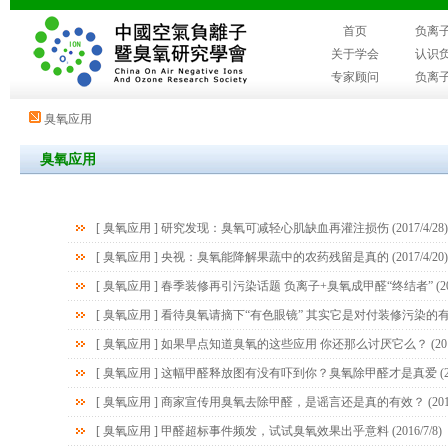
首页
负离
关于学会
认识
专家顾问
负离
臭氧应用
臭氧应用
[
臭氧应用
]
研究发现：臭氧可减轻心肌缺血再灌注损伤
(2017/4/28)
[
臭氧应用
]
央视：臭氧能降解果蔬中的农药残留是真的
(2017/4/20)
[
臭氧应用
]
春季装修再引污染话题 负离子+臭氧成甲醛“终结者”
(2
[
臭氧应用
]
看待臭氧请摘下“有色眼镜” 其实它是对付装修污染的
[
臭氧应用
]
如果早点知道臭氧的这些应用 你还那么讨厌它么？
(20
[
臭氧应用
]
这幅甲醛释放图有没有吓到你？臭氧除甲醛才是真爱
(2
[
臭氧应用
]
商家宣传用臭氧去除甲醛，是谣言还是真的有效？
(201
[
臭氧应用
]
甲醛超标事件频发，试试臭氧效果出乎意料
(2016/7/8)