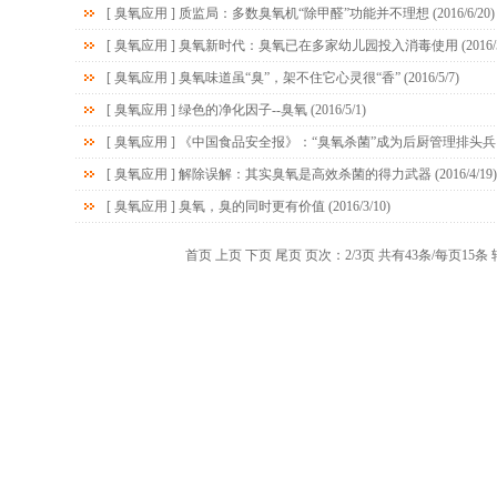
[
臭氧应用
]
质监局：多数臭氧机“除甲醛”功能并不理想
(2016/6/20)
[
臭氧应用
]
臭氧新时代：臭氧已在多家幼儿园投入消毒使用
(2016/
[
臭氧应用
]
臭氧味道虽“臭”，架不住它心灵很“香”
(2016/5/7)
[
臭氧应用
]
绿色的净化因子--臭氧
(2016/5/1)
[
臭氧应用
]
《中国食品安全报》：“臭氧杀菌”成为后厨管理排头兵
[
臭氧应用
]
解除误解：其实臭氧是高效杀菌的得力武器
(2016/4/19)
[
臭氧应用
]
臭氧，臭的同时更有价值
(2016/3/10)
首页
上页
下页
尾页
页次：2/3页 共有43条/每页15条