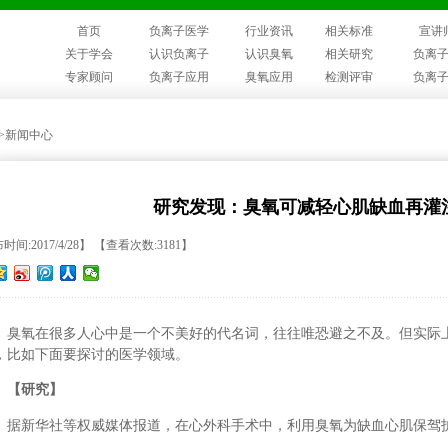
首页
负离子医学
行业资讯
相关标准
宣讲
关于学会
认识负离子
认识臭氧
相关研究
负离
专家顾问
负离子应用
臭氧应用
检测评审
负离
>>新闻中心
研究发现：臭氧可减轻心肌缺血再灌
时间:2017/4/28】 【查看次数:3181】
臭氧在很多人心中是一个不美好的代名词，往往唯恐避之不及。但实际
，比如下面要探讨的医学领域。
【研究】
据新华社等权威媒体报道，在心外科手术中，利用臭氧为缺血心肌保驾