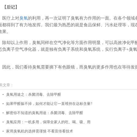
【后记】
医疗上对
臭氧
的利用，再一次证明了臭氧有力作用的一面。在各个领域
面都得到了有力地发挥。我们最为熟悉的就是食品保鲜、污水处理等，现
效果。
除却以上作用，臭氧同样在空气净化等方面作用明显，可以高效净化甲
态负离子空气净化器，就是独有负离子系统和臭氧系统，实行负离子+臭
。
因此，我们看待臭氧需要摘下有色眼镜，而臭氧的更多作用也在等待发掘
关文章：
臭氧用途之：杀菌消毒、去除甲醛
如果甲醛躲不掉，如何才能让它一直维持在达标含量?
解密你不知道的臭氧用途：杀菌消毒、去除甲醛
臭氧应用：一机多用，保障全家人的吃、喝、吸、用
家用臭氧机的选择需谨慎 不看宣传看技术