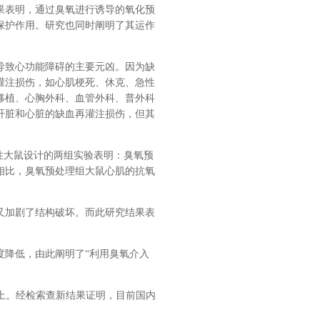
果表明，通过臭氧进行诱导的氧化预
保护作用。研究也同时阐明了其运作
导致心功能障碍的主要元凶。因为缺
灌注损伤，如心肌梗死、休克、急性
移植、心胸外科、血管外科、普外科
肝脏和心脏的缺血再灌注损伤，但其
性大鼠设计的两组实验表明：臭氧预
相比，臭氧预处理组大鼠心肌的抗氧
又加剧了结构破坏。而此研究结果表
度降低，由此阐明了“利用臭氧介入
apy》杂志上。经检索查新结果证明，目前国内