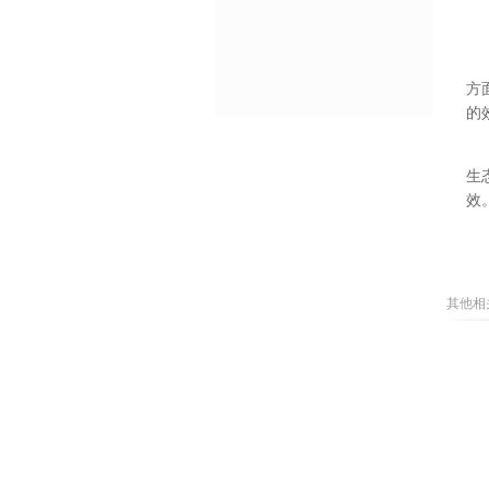
方
的
生
效
其他相