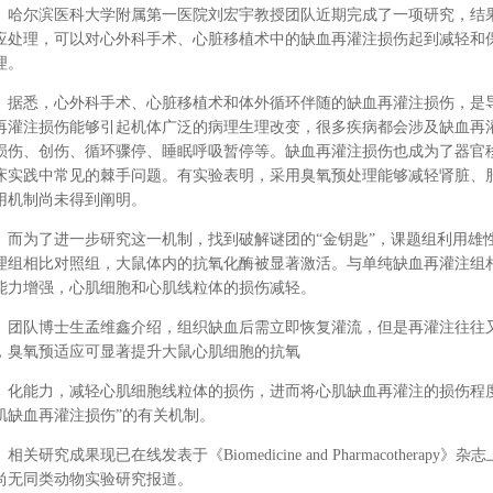
哈尔滨医科大学附属第一医院刘宏宇教授团队近期完成了一项研究，结
应处理，可以对心外科手术、心脏移植术中的缺血再灌注损伤起到减轻和
理。
据悉，心外科手术、心脏移植术和体外循环伴随的缺血再灌注损伤，是
再灌注损伤能够引起机体广泛的病理生理改变，很多疾病都会涉及缺血再
损伤、创伤、循环骤停、睡眠呼吸暂停等。缺血再灌注损伤也成为了器官
床实践中常见的棘手问题。有实验表明，采用臭氧预处理能够减轻肾脏、
用机制尚未得到阐明。
而为了进一步研究这一机制，找到破解谜团的“金钥匙”，课题组利用雄
理组相比对照组，大鼠体内的抗氧化酶被显著激活。与单纯缺血再灌注组
能力增强，心肌细胞和心肌线粒体的损伤减轻。
团队博士生孟维鑫介绍，组织缺血后需立即恢复灌流，但是再灌注往往
，臭氧预适应可显著提升大鼠心肌细胞的抗氧
化能力，减轻心肌细胞线粒体的损伤，进而将心肌缺血再灌注的损伤程
肌缺血再灌注损伤”的有关机制。
相关研究成果现已在线发表于《Biomedicine and Pharmacother
尚无同类动物实验研究报道。