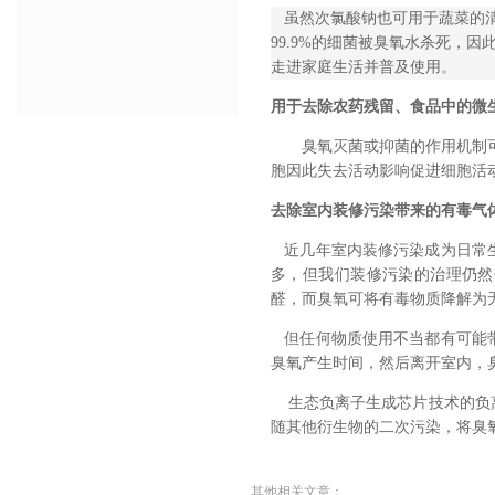
虽然次氯酸钠也可用于蔬菜的清
99.9%的细菌被臭氧水杀死，
走进家庭生活并普及使用。
用于去除农药残留、食品中的微
臭氧灭菌或抑菌的作用机制
胞因此失去活动影响促进细胞活
去除室内装修污染带来的有毒气
近几年室内装修污染成为日常生
多，但我们装修污染的治理仍然
醛，而臭氧可将有毒物质降解为
但任何物质使用不当都有可能
臭氧产生时间，然后离开室内，臭
生态负离子生成芯片技术的负离
随其他衍生物的二次污染，将臭氧
其他相关文章：