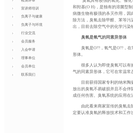
检测评审
臭氧具有较强的氧化、催化
和羟基(O H)，是独有的溶菌
宣讲师培训
病微生物有极强的杀灭作用，因
负离子与健康
除方法，臭氧去除甲醛、苯等污
负离子与环境
出，目前去除空气中的化学污染
行业交流
臭氧是氧气的同素异形体
会员服务
臭氧是O??，氧气是O??，
入会申请
形体
。
理事单位
很多人认为即使臭氧可以有
会员单位
气的同素异形体，它可在常温常
联系我们
目前获得国家专利的纳米陶
放出的臭氧不易破损并且不会伴
成任何伤害。臭氧系统的应用在
由此看来商家宣传的臭氧去
定要认准臭氧的释放技术和工作