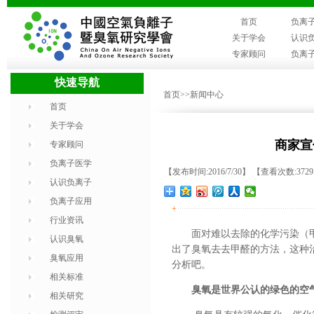
首页
负离
关于学会
认识
专家顾问
负离
快速导航
首页
>>新闻中心
首页
关于学会
商家宣
专家顾问
负离子医学
【发布时间:2016/7/30】 【查看次数:372
认识负离子
负离子应用
+
行业资讯
面对难以去除的化学污染（
认识臭氧
出了臭氧去去甲醛的方法，这种
臭氧应用
分析吧。
相关标准
臭氧是世界公认的绿色的空
相关研究