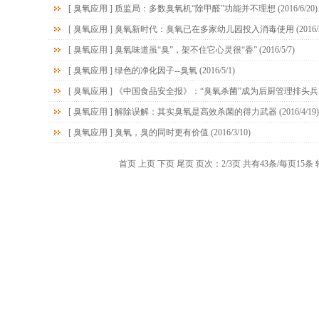
[
臭氧应用
]
质监局：多数臭氧机“除甲醛”功能并不理想
(2016/6/20)
[
臭氧应用
]
臭氧新时代：臭氧已在多家幼儿园投入消毒使用
(2016/
[
臭氧应用
]
臭氧味道虽“臭”，架不住它心灵很“香”
(2016/5/7)
[
臭氧应用
]
绿色的净化因子--臭氧
(2016/5/1)
[
臭氧应用
]
《中国食品安全报》：“臭氧杀菌”成为后厨管理排头兵
[
臭氧应用
]
解除误解：其实臭氧是高效杀菌的得力武器
(2016/4/19)
[
臭氧应用
]
臭氧，臭的同时更有价值
(2016/3/10)
首页
上页
下页
尾页
页次：2/3页 共有43条/每页15条