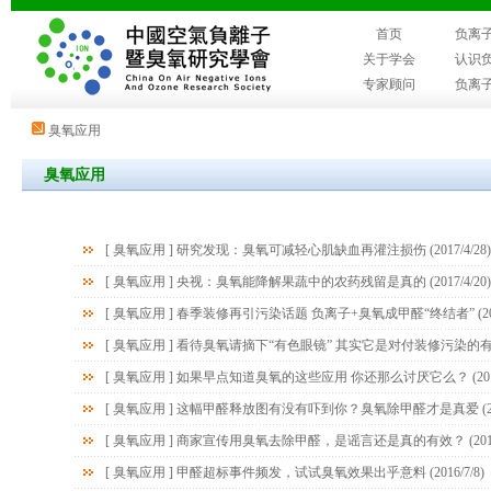
首页
负离
关于学会
认识
专家顾问
负离
臭氧应用
臭氧应用
[
臭氧应用
]
研究发现：臭氧可减轻心肌缺血再灌注损伤
(2017/4/28)
[
臭氧应用
]
央视：臭氧能降解果蔬中的农药残留是真的
(2017/4/20)
[
臭氧应用
]
春季装修再引污染话题 负离子+臭氧成甲醛“终结者”
(2
[
臭氧应用
]
看待臭氧请摘下“有色眼镜” 其实它是对付装修污染的
[
臭氧应用
]
如果早点知道臭氧的这些应用 你还那么讨厌它么？
(20
[
臭氧应用
]
这幅甲醛释放图有没有吓到你？臭氧除甲醛才是真爱
(2
[
臭氧应用
]
商家宣传用臭氧去除甲醛，是谣言还是真的有效？
(201
[
臭氧应用
]
甲醛超标事件频发，试试臭氧效果出乎意料
(2016/7/8)