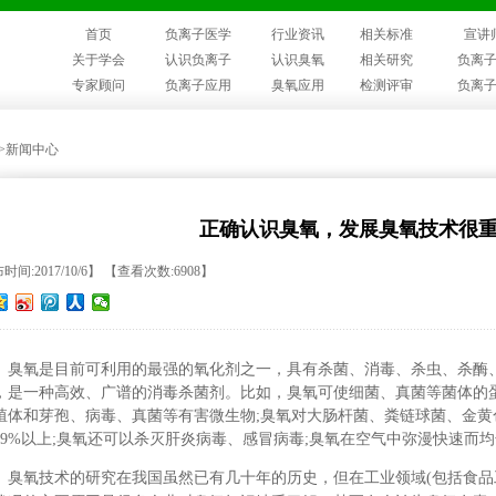
首页
负离子医学
行业资讯
相关标准
宣讲
关于学会
认识负离子
认识臭氧
相关研究
负离
专家顾问
负离子应用
臭氧应用
检测评审
负离
>>新闻中心
正确认识臭氧，发展臭氧技术很
时间:2017/10/6】 【查看次数:6908】
臭氧是目前可利用的最强的氧化剂之一，具有杀菌、消毒、杀虫、杀酶
，是一种高效、广谱的消毒杀菌剂。比如，臭氧可使细菌、真菌等菌体的
殖体和芽孢、病毒、真菌等有害微生物;臭氧对大肠杆菌、粪链球菌、金
99%以上;臭氧还可以杀灭肝炎病毒、感冒病毒;臭氧在空气中弥漫快速而
臭氧技术的研究在我国虽然已有几十年的历史，但在工业领域(包括食品