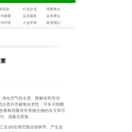
师培训
行业交流
理事单位
子与健康
会员服务
会员单位
子与环境
入会申请
联系我们
重要
、净化空气和水质、降解农药等功
蛋白质外壳被氧化变性，可杀灭细菌
黄色葡萄球菌等有害微生物的杀灭率可
均匀、消毒无死角……
工业)的应用范围还很狭窄。产生这