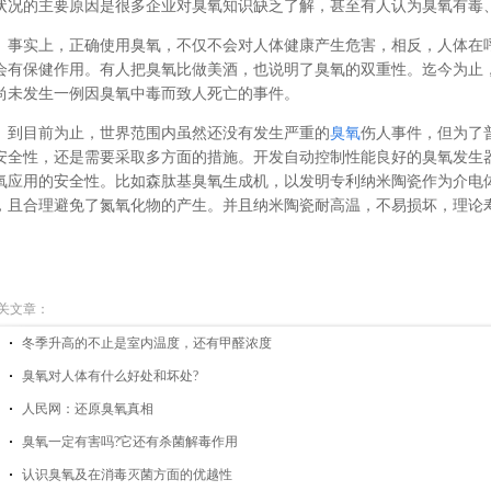
状况的主要原因是很多企业对臭氧知识缺乏了解，甚至有人认为臭氧有毒
事实上，正确使用臭氧，不仅不会对人体健康产生危害，相反，人体在呼吸
会有保健作用。有人把臭氧比做美酒，也说明了臭氧的双重性。迄今为止
尚未发生一例因臭氧中毒而致人死亡的事件。
到目前为止，世界范围内虽然还没有发生严重的
臭氧
伤人事件，但为了
安全性，还是需要采取多方面的措施。开发自动控制性能良好的臭氧发生
氧应用的安全性。比如森肽基臭氧生成机，以发明专利纳米陶瓷作为介电
，且合理避免了氮氧化物的产生。并且纳米陶瓷耐高温，不易损坏，理论寿命
关文章：
冬季升高的不止是室内温度，还有甲醛浓度
臭氧对人体有什么好处和坏处?
人民网：还原臭氧真相
臭氧一定有害吗?它还有杀菌解毒作用
认识臭氧及在消毒灭菌方面的优越性