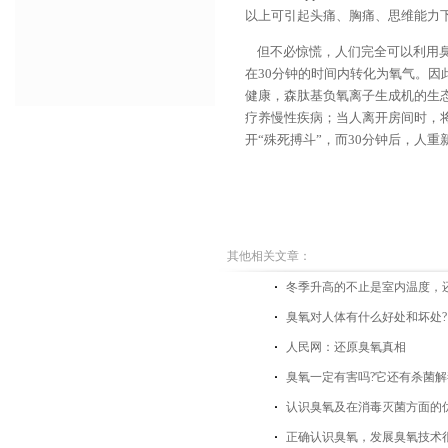
以上可引起头痛、胸痛、思维能力
但不必惊慌，人们完全可以利用臭
在30分钟的时间内转化为氧气。
健康，森肽基负氧离子生成机的生
疗养慢性疾病；当人离开房间时，将
开“殊死搏斗”，而30分钟后，人
其他相关文章：
冬季升高的不止是室内温度，
臭氧对人体有什么好处和坏处?
人民网：还原臭氧真相
臭氧一定有害吗?它还有杀菌
认识臭氧及在消毒灭菌方面的
正确认识臭氧，发展臭氧技术