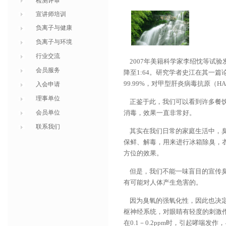
检测评审
宣讲师培训
负离子与健康
负离子与环境
行业交流
2007年美籍科学家李绍忱等试验发现
会员服务
降至1:64。研究学者史江在其一篇论
99.99%，对甲型肝炎病毒抗原（H
入会申请
理事单位
正鉴于此，我们可以看到许多餐饮
会员单位
消毒，效果一直非常好。
联系我们
其实在我们日常的家庭生活中，臭
保鲜、解毒，用来进行冰箱除臭，
方位的效果。
但是，我们不能一味盲目的宣传臭
有可能对人体产生危害的。
因为臭氧的强氧化性，因此也决定
枢神经系统，对眼睛有轻度的刺激作
在0.1－0.2ppm时，引起哮喘