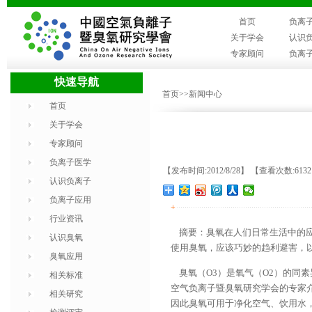
首页
负离
关于学会
认识
专家顾问
负离
快速导航
首页
>>新闻中心
首页
关于学会
专家顾问
负离子医学
【发布时间:2012/8/28】 【查看次数:613
认识负离子
负离子应用
+
行业资讯
摘要：臭氧在人们日常生活中的应
认识臭氧
使用臭氧，应该巧妙的趋利避害，
臭氧应用
臭氧（O3）是氧气（O2）的同
相关标准
空气负离子暨臭氧研究学会的专家
相关研究
因此臭氧可用于净化空气、饮用水