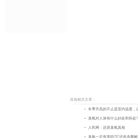
其他相关文章：
冬季升高的不止是室内温度，
臭氧对人体有什么好处和坏处?
人民网：还原臭氧真相
臭氧一定有害吗?它还有杀菌