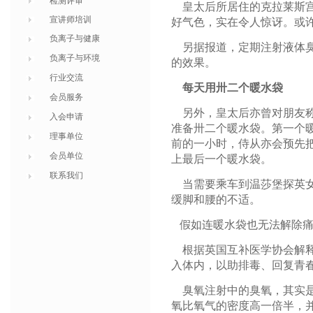
检测评审
皇太后所居住的克拉莱斯宫
宣讲师培训
好气色，实在令人惊讶。或许
负离子与健康
另据报道，定期注射液体臭
负离子与环境
的效果。
行业交流
每天用卅二个暖水袋
会员服务
另外，皇太后亦曾对朋友称
入会申请
准备卅二个暖水袋。第一个
理事单位
前的一小时，侍从亦会预先
会员单位
上最后一个暖水袋。
联系我们
当需要乘车到温莎堡探英女
缓脚和腰的不适。
假如连暖水袋也无法解除痛
根据英国互补医学协会解释
入体内，以助排毒、回复青
臭氧注射中的臭氧，其实是
氧比氧气的密度高一倍半，并