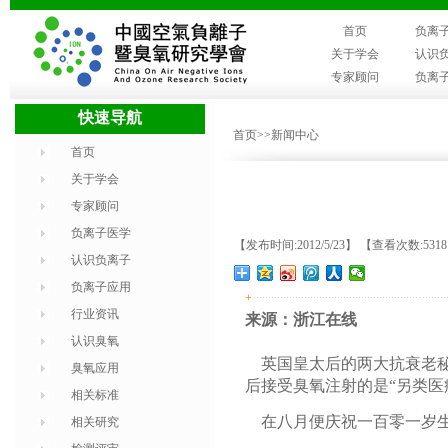
首页
负离
关于学会
认识
专家顾问
负离
快速导航
首页
>>新闻中心
首页
关于学会
专家顾问
负离子医学
【发布时间:2012/5/23】 【查看次数:531
认识负离子
负离子应用
+
行业资讯
来源：浙江在线
认识臭氧
英国皇太后的两大抗衰老秘
臭氧应用
后接受臭氧注射的是“另类医
相关标准
在八月便庆祝一百零一岁生
相关研究