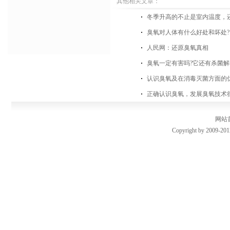
其他相关文章：
冬季升高的不止是室内温度，
臭氧对人体有什么好处和坏处?
人民网：还原臭氧真相
臭氧一定有害吗?它还有杀菌
认识臭氧及在消毒灭菌方面的
正确认识臭氧，发展臭氧技术
网站
Copyright by 2009-201