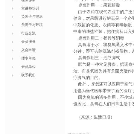
检测评审
臭氧
作用一：果蔬解毒
宣讲师培训
由于农药在现代农业中的广泛应
负离子与健康
健康，对果蔬进行解毒是一个必
负离子与环境
中残留的化肥、农药等有毒物质
中毒的嗜盐性菌，把住病从口入
行业交流
臭氧
作用二：餐具等消毒
会员服务
臭氧溶于水，将臭氧通入水中可
入会申请
分钟，即可去除洗涤剂残留物，
臭氧作用三：治疗脚气
理事单位
脚气是一种常见脚疾，据调查中国
会员单位
治。而臭氧因为具有杀菌灭活作
联系我们
疗脚气的目的。
此外，
臭氧
还可以应用于空气
用也为当代医学带来了新的医疗
因为臭氧的诸多作用，不少城市
也因此，臭氧在人们日常生活中
（来源：生活日报）