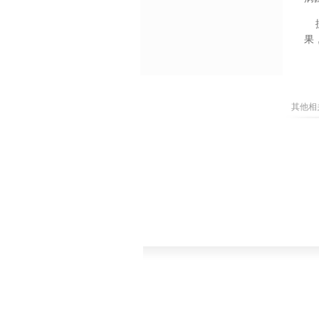
据
果
（
其他相