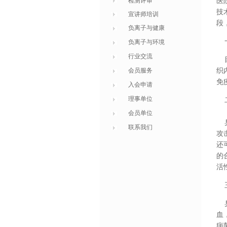
检测评审
医
技
宣讲师培训
段
负离子与健康
一
负离子与环境
行业交流
目
会员服务
织
免
入会申请
理事单位
二
会员单位
臭
联系我们
攻
还
的
活
三
臭
血
病