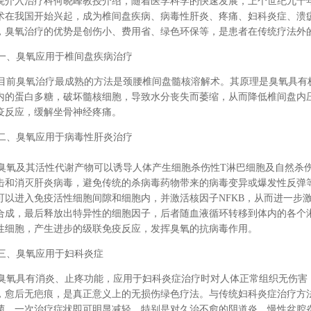
院介入治疗科何晓峰教授介绍，随着医学科学的快速发展，上个世纪九十
术在我国开始兴起，成为椎间盘疾病、病毒性肝炎、疼痛、妇科炎症、溃
，臭氧治疗的优势是创伤小、费用省、绿色环保等，是患者在传统疗法外
、臭氧应用于椎间盘疾病治疗
前臭氧治疗最成熟的方法是颈腰椎间盘髓核溶解术。其原理是
臭氧
具有
内的蛋白多糖，破坏髓核细胞，导致水分丧失而萎缩，从而降低椎间盘内
疫反应，缓解坐骨神经疼痛。
、臭氧应用于病毒性肝炎治疗
氧及其活性代谢产物可以诱导人体产生细胞杀伤性T淋巴细胞及自然杀
击和消灭肝炎病毒，避免传统的杀病毒药物带来的病毒变异或爆发性反弹
可以进入免疫活性细胞间隙和细胞内，并激活核因子NFKB，从而进一步激
合成，最后释放出特异性的细胞因子，后者随血液循环转移到体内的各个
性细胞，产生进步的级联免疫反应，发挥臭氧的抗病毒作用。
、臭氧应用于妇科炎症
氧具有消炎、止疼功能，应用于妇科炎症治疗时对人体正常组织无伤害
，愈后无疤痕，是真正意义上的无损伤绿色疗法。与传统妇科炎症治疗方
菌，一次治疗症状即可明显减轻，特别是对久治不愈的阴道炎、慢性盆腔