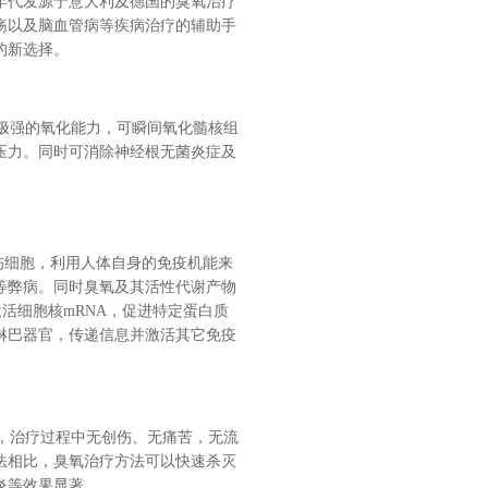
年代发源于意大利及德国的臭氧治疗
疡以及脑血管病等疾病治疗的辅助手
的新选择。
极强的氧化能力，可瞬间氧化髓核组
压力。同时可消除神经根无菌炎症及
伤细胞，利用人体自身的免疫机能来
等弊病。同时臭氧及其活性代谢产物
活细胞核mRNA，促进特定蛋白质
淋巴器官，传递信息并激活其它免疫
，治疗过程中无创伤、无痛苦，无流
法相比，臭氧治疗方法可以快速杀灭
炎等效果显著。