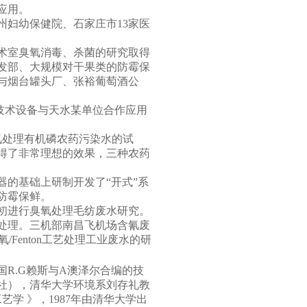
应用。
州妇幼保健院、石家庄市
13
家医
术室臭氧消毒、杀菌的研究取得
发部、大规模对干果类的防霉保
与烟台罐头厂、张裕葡萄酒公
技术设备与天水某单位合作应用
氧处理有机磷农药污染水的试
得了非常理想的效果，三种农药
的基础上研制开发了“开式”系
防霉保鲜。
初进行臭氧处理毛纺废水研究。
处理。三机部南昌飞机场含氰废
氧
/Fenton
工艺处理工业废水的研
国
R.G
赖斯与
A
澳泽尔合编的技
社），清华大学环境系刘存礼教
艺学 》，
1987
年由清华大学出