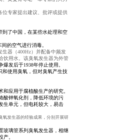
各位专家提出建议、批评或提供
带到了中国，在某些水处理和空
车间的空气进行消毒。
发生器（
400Hz
）并配备中频发
给饮用水。该臭氧
发生器为外管
争爆发后于
1938
年停止使用。
识和使用臭氧，但对臭氧产生技
术和应用于腐植酸生产的研究。
铬酸钾氧化剂，降低环境的污
发生单元，但电耗较大，易击
臭氧发生器的经验成果，分别开展研
置玻璃管系列臭氧发生器，相继
投产。