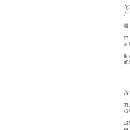
化
产
器
究
高
制
舰
蔬
有
器
成
白