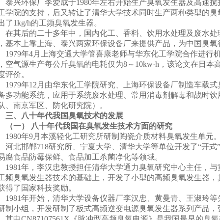
泰兴环保厂李爱成于
1980
年左右开始生产臭氧发生器及高速搅
工学院的支持，后又转让了清华大学技术同时生产两种类型的臭
出了
1kg/h
的工频臭氧发生器。
在其后的二十多年中，国内化工、香料、饮用水处理及废水处
，基本上靠上海、泰兴两家环保设备厂来提供产品，为中国臭氧
1979
年
4
月上海交通大学管喜康老师与华东化工学院合作进行
，空气源生产每公斤臭氧的电耗仅为
8
～
10kw
·
h
，该论文在日本
度评价。
1979
年
12
月由华东化工学院研究、上海环保设备厂制造车载式
备多功能系统，应用于系统废水处理、常用消毒剂解毒和战时饮
队、南京军区、防化研究院）。
三、八十年代我国臭氧技术的发展
（一）
八十年代我国在臭氧发生技术方面的研究
1980
年
9
月本溪轻化工研究所研制陶瓷介质材料臭氧发生单元
河北邯郸
718
研究所、宁夏大学、清华大学等单位开发了“开式
易腐食品防霉保鲜、食品加工杀菌净化等领域。
1981
年，李汉忠教授担任清华大学通力臭氧研究中心主任，与
工频臭氧发生器技术的基础上，开发了小型的高频臭氧发生器，
获得了国家科技奖励。
1981
年开始，清华大学设备仪器厂李汉忠、黄曼青、王淑玲等
研制小组，开发研制了板式高频逆变电源臭氧发生器系列产品，
。其中
CN87107561X
《脉冲型高频臭氧电源》是我国最早的臭氧