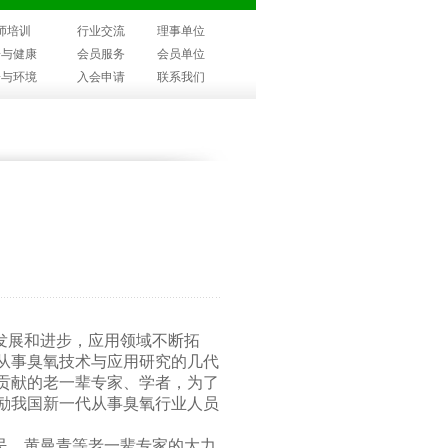
师培训
行业交流
理事单位
子与健康
会员服务
会员单位
子与环境
入会申请
联系我们
发展和进步，应用领域不断拓
从事臭氧技术与应用研究的几代
贡献的老一辈专家、学者，为了
励我国新一代从事臭氧行业人员
民、黄曼青等老一辈专家的大力