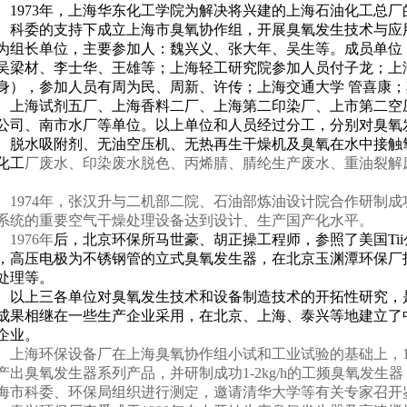
1973
年，上海华东化工学院为解决将兴建的上海石油化工总厂
、科委的支持下成立上海市臭氧协作组，开展臭氧发生技术与应
为组长单位，主要参加人：魏兴义、张大年、吴生等。成员单位
吴梁材、李士华、王雄等；上海轻工研究院参加人员付子龙；上
身），参加人员有周为民、周新、许传；上海交通大学 管喜康
、上海试剂五厂、上海香料二厂、上海第二印染厂、上市第二空
公司、南市水厂等单位。以上单位和人员经过分工，分别对臭氧
、脱水吸附剂、无油空压机、无热再生干燥机及臭氧在水中接触
化工
厂废水、印染废水脱色、丙烯腈、腈纶生产废水、重油裂解
。
1974
年，张汉升与二机部二院、石油部炼油设计院合作研制成
系统的重要空气干燥处理设备达到设计、生产国产化水平。
1976
年
后，北京环保所马世豪、胡
正操工程师，
参照了美国
Tii
，高压电极为不锈钢管的立式臭氧发生器，在北京玉渊潭环保厂
处理等。
以上三各单位对臭氧发生技术和设备制造技术的开拓性研究，
成果相继在一些生产企业采用，在北京、上海、泰兴等地建立了
企业。
上海环保设备厂在上海臭氧协作组小试和工业试验的基础上，
产出臭氧发生器系列产品，并研制成功
1-2kg/h
的工频臭氧发生器
海市科委、环保局组织进行测定，邀请清华大学等有关专家召开