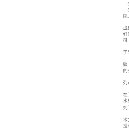
8
8
院
成
鲜
司
于
验
的
列
在
水
究
术
授