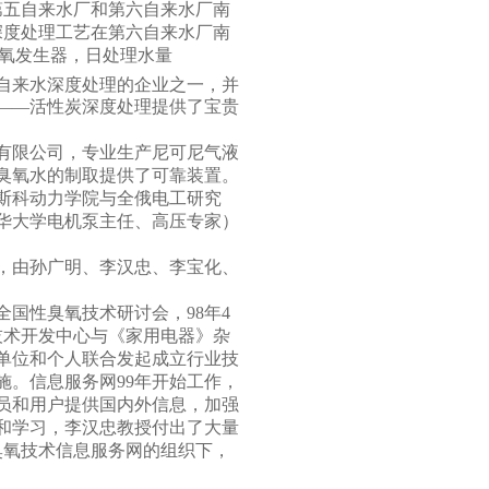
第五自来水厂和第六自来水厂南
深度处理工艺在第六自来水厂南
氧发生器，日处理水量
自来水深度处理的企业之一，并
——活性炭深度处理提供了宝贵
有限公司，专业生产尼可尼气液
臭氧水的制取提供了可靠装置。
斯科动力学院与全俄电工研究
华大学电机泵主任、高压专家）
，由孙广明、李汉忠、李宝化、
全国性臭氧技术研讨会，
98
年
4
技术开发中心与《家用电器》杂
单位和个人联合发起成立行业技
施。信息服务网
99
年开始工作，
员和用户提供国内外信息，加强
和学习，李汉忠教授付出了大量
臭氧技术信息服务网的组织下，