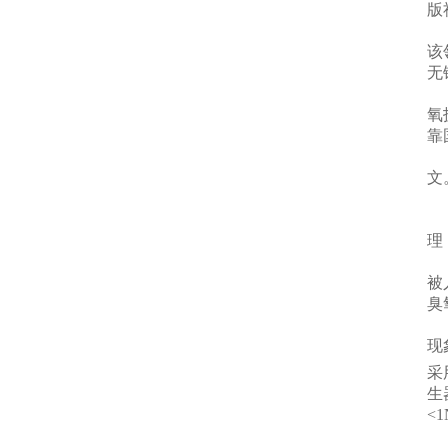
版
该
无
氧
靠
文
理
被
臭
现
采
生
<