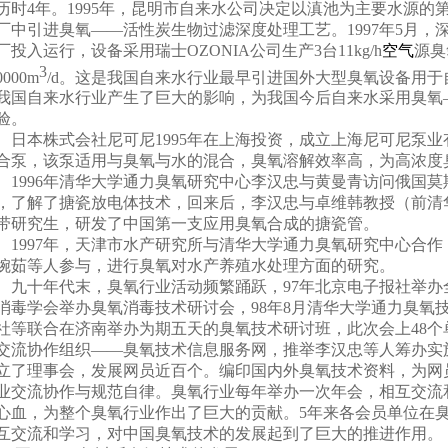
历时
4
年。
1995
年，昆明市自来水公司决定以滇池为主要水源的
厂中引进臭氧——活性炭生物过滤深度处理工艺。
1997
年
5
月，
厂投入运行，设备采用瑞士
OZONIA
公司生产
3
台
11kg/h
空气
源臭
3
0000m
/d
。这是我国自来水行业最早引进国外大型臭氧设备用于
我国自来水行业产生了巨大的影响，为我国今后自来水采用臭氧
验。
日本株式会社尼可尼
1995
年在上海投资，成立上海尼可尼泵业
合泵，该泵适用与臭氧与水的混合，臭氧溶解效率高，为高浓度
1996
年清华大学通力臭氧研究中心李汉忠与黄曼青访问俄国莫
，了解了搪瓷放电体技术，回来后，李汉忠与卓维韩教授（前清
带研究生，研发了中国第一支应用臭氧合成的搪瓷管。
1997
年，天津市水产研究所与清华大学通力臭氧研究中心合作
婉茹等人参与，进行臭氧对水产养殖水处理方面的研究。
九十年代末，臭氧行业活动频繁踊跃，
97
年北京电子报社举办
消毒学会举办臭氧消毒技术研讨会，
98
年
8
月清华大学通力臭氧
社等联合在济南举办为期五天的臭氧技术研讨班，此次会上
48
个
交流协作组织——臭氧技术信息服务网，推举李汉忠等人筹办实
立了理事会，发展网员近百个。编印国内外臭氧技术资料，为网
业交流协作与规范自律。臭氧行业每年举办一次年会，相互交流
心血，为整个臭氧行业作出了巨大的贡献。
5
年来各会员单位在
互交流和学习，对中国臭氧技术的发展起到了巨大的推进作用。