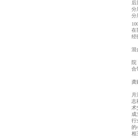
后
分
分
10
在
经
混
院
合
龚
月
志
术
成
行
的
相