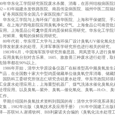
0
年华东化工学院研究医院废水杀菌、消毒，在苏州结核病医院
2
～
83
年福建永发铁路医院、南昌传染病医院、福州中医二院
福
、矿务局医院等全国几十家医院推广应用。
华东化工学院与上海环保厂在新华医院、上海和平保健院、手
果。在上海沪西电影院应用臭氧净化空气。上海食品公司南货批
应用。上海蛋品公司
龙
华蛋库鸡蛋保鲜应用研究。华东化工学院
，对鲜果、葡萄的保鲜应用研究。
80
年代初，华东理工大学与上海环保厂设计臭氧
/UV
催化氧化
导弹发射废水的处理。天津军事医学研究所也进行相关的研究。
1983
年
6
月，中国海军医学研究所秦思昌、周凤贤等人进行臭
，应用臭氧分别对含乐果、
1605
、敌敌畏三种废水进行处理，取
去除率都在
90%
以上。
1986
年开始，清华大学原设备仪器厂在标准型高中频臭氧发生器
产品，在全国数十家大中型鸡蛋储藏单位做臭氧空库消毒、储藏
国防科工委研究所张志仁研究含硅废水处理。华东市政院邱填
工业废水处理应用上，上海重型机器厂、煤气洗涤水催化臭氧化
处理应用。以及臭氧—紫外、臭氧—催化氧化、臭氧
—
H
O
、臭
2
2
工作。
早期介绍国外臭氧技术资料到我国的有：清华大学环境系译美
文集，
1982
年出版《臭氧技术及应用手册》（
91
年中国建工出版
泽—苏联
M.A.
谢甫钦柯、
BB
利蒙诺夫合编的《臭氧化法水处理工