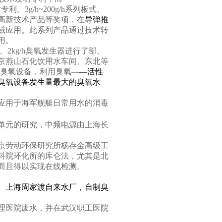
术专利。
3g/h~200g/h
系列板式、
高新技术产品等奖项，在
导弹推
域应用。此系列产品通过技术转
用。
、
2kg/h
臭氧发生器进行了部、
京燕山石化饮用水车间、东北等
臭氧设备，利用臭氧—
—活性
臭氧设备发生量最大的臭氧水
应用于海军舰艇日常用水的消毒
单元的研究，中频电源由上
海长
京劳动环保研究所杨存金高级工
科院环化所的库仑法，尤其是北
而且得以实现在线检测。
、上海周家渡自来水厂，自制臭
理医院废水，并在武汉职工医院