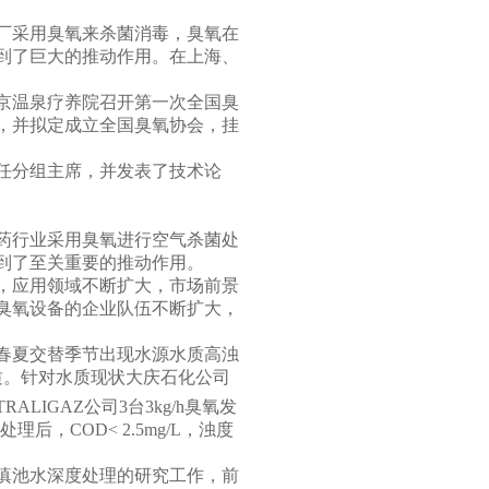
厂采用臭氧来杀菌消毒，臭氧在
到了巨大的推动作用。在上海、
京温泉疗养院召开第一次全国臭
，并拟定成立全国臭氧协会，挂
任分组主席，并发表了技术论
药行业采用臭氧进行空气杀菌处
到了至关重要的推动作用。
，应用领域不断扩大，市场前景
臭氧设备的企业队伍不断扩大，
春夏交替季节出现水源水质高浊
质。针对水质现状大庆石化公司
TRALIGAZ
公司
3
台
3kg/h
臭氧发
处理后，
COD
<
2.5mg/L
，浊度
滇池水深度处理的研究工作，前