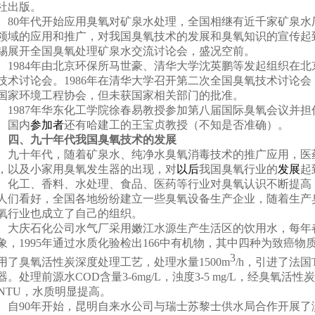
社出版。
80
年代开始应用臭氧对矿泉水处理，全国相继有近千家矿泉水
领域的应用和推广，对我国臭氧技术的发展和臭氧知识的宣传起
锡展开全国臭氧处理矿泉水交流讨论会，盛况空前。
1984
年由北京环保所马世豪、清华大学沈英鹏等发起组织在北
技术讨论会。
1986
年在清华大学召开第二次全国臭氧技术讨论会
国家环境工程协会，但未获国家相关部门的批准。
1987
年华东化工学院徐春易教授参加第八届国际臭氧会议并担
。国内
参加者
还有哈建工的王宝贞教授（不知是否准确）。
四、九十年代我国臭氧技术的发展
九十年代，随着矿泉水、纯净水臭氧消毒技术的推广应用，医
，以及小家用臭氧发生器的出现，对
以后
我国臭氧行业的
发展
起
化工、香料、水处理、食品、医药等行业对臭氧认识不断提高
人们看好，全国各地纷纷建立一些臭氧设备生产企业，随着生产
氧行业也成立了自己的组织。
大庆石化公司水气厂采用嫩江水源生产生活区的饮用水，每年
象，
1995
年通过水质化验检出
166
中有机物，其中四种为致癌物
3
用了臭氧活性炭深度处理工艺，处理水量
1500m
/h
，引进了法国
器。处理前源水
COD
含量
3-6mg/L
，浊度
3-5 mg/L
，经臭氧活性炭
1NTU，水质明显提高。
自
90
年开始，昆明自来水公司与瑞士苏黎士供水局合作开展了