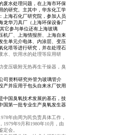
的废水处理问题，在上海市环保
用的研究。主其中，华东化工学
：上海石化厂研究院，参加人员
海龙华刀具厂（上海环保设备厂
；其它参与单位还有上海玻璃
压机厂、上海
情报所
、上海自来
发生单元介电体、内涂层、变压
氧化塔等进行研究，并在处理石
废水、饮用水的处理等应用研
功变压吸附无热再生干燥器，臭
公司资料研究外管为玻璃管介
投产并应用于包头自来水厂饮用
是中国臭氧技术发展的基石，技
中国第一批专业生产臭氧发生器
1978
年由周为民负责具体工作，
，
1979
年
9
月和
1980
年
10
月，由
鉴定会。