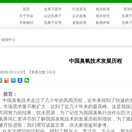
首页
负离子医学
行业资讯
相关标准
宣讲
关于学会
认识负离子
认识臭氧
相关研究
负离
专家顾问
负离子应用
臭氧应用
检测评审
负离
>>新闻中心
中国臭氧技术发展历程
时间:2011/4/19】 【查看次数:5165】
前言：
中国臭氧技术走过了几十年的风雨历程，近年来得到了快速的
，市场需求量不断扩大，达到了近几十年来的最高峰。这是我国
共同努力的结果，饮水思源，为了记住为我国臭氧行业作出巨大
氧界同仁更详尽的了解我国臭氧技术的发展历程和现状，为了激
够开拓进取，我们撰写该篇文章，供大家借鉴和参考。
在本文撰写的过程中，得到了魏兴义、李汉忠、王占生、周为