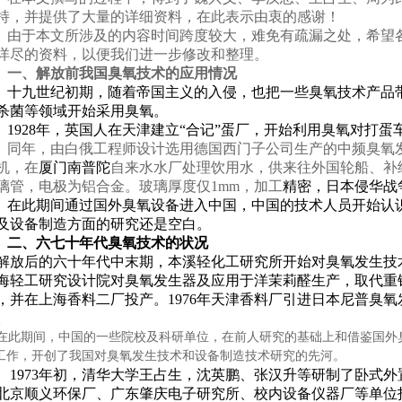
持，并提供了大量的详细资料，在此表示由衷的感谢！
由于本文所涉及的内容时间跨度较大，难免有疏漏之处，希望
详尽的资料，以便我们进一步修改和整理。
一、解放前我国臭氧技术的应用情况
十九世纪初期，随着帝国主义的入侵，也把一些臭氧技术产品
杀菌等领域开始采用臭氧。
1928
年，英国人在天津建立“合记”蛋厂，开始利用臭氧对打蛋
同年，由白俄工程师设计选用德国西门子公司生产的中频臭氧
机，在
厦门南普陀
自来水水厂处理饮用水，供来往外国轮船、补
璃管，电极为铝合金。玻璃厚度仅
1mm
，加工
精密，
日本侵华战
在此期间通过国外臭氧设备进入中国，中国的技术人员开始认
及设备制造方面的研究还是空白。
二、六七十年代臭氧技术的状况
放后的六十年代中末期，本溪轻化工研究所开始对臭氧发生技
海轻工研究设计院对臭氧发生器及应用于洋茉莉醛生产，取代重
，并在上海香料二厂投产。
1976
年天津香料厂引进日本尼普臭氧
。
此期间，中国的一些院校及科研单位，在前人研究的基础上和借鉴国外
工作，开创了我国对臭氧发生技术和设备制造技术研究的先河。
1973
年初，清华大学王占生，沈英鹏、张汉升等研制了卧式外
北京顺义环保厂、广东肇庆电子研究所、校内设备仪器厂等单位