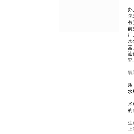
办
院
有
前
厂
水
器
油
究
氧
质
水
术
的
生
上