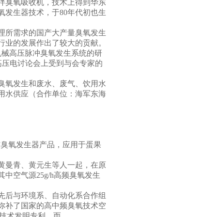
拌臭氧吸收机，技术上得到华东
氧发生器技术，于
80
年代初也生
理所需求的国产大产量臭氧发生
行业的发展作出了较大的贡献。
机械高压脉冲臭氧发生系统的研
高压电讨论会上受到与会专家的
臭氧发生和废水、废气、饮用水
用水供应（合作单位：海军东海
。
”臭氧发生器产品，应用于蛋果
黄曼青、黄元生等人一起，在原
其中空气源
25g/h
高频臭氧发生
先后与环境系、自动化系合作组
弥补了国家的高中频臭氧技术空
技术发明专利，而