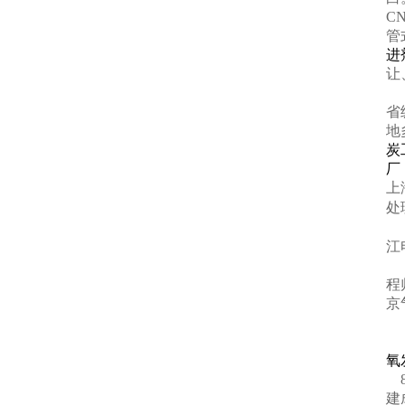
CN
管
进
让
省
地
炭
厂
上
处
江
程
京
氧
8
建