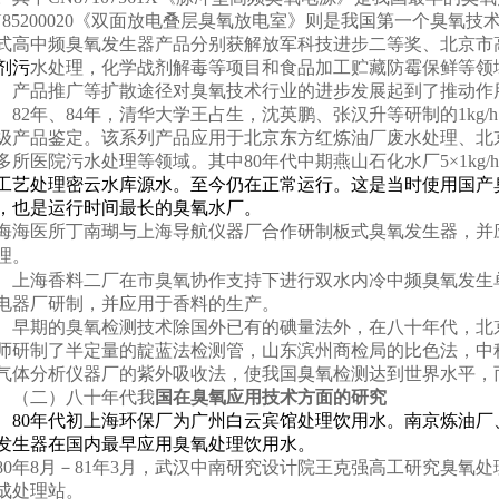
85200020
《双面放电叠层臭氧放电室》则是我国第一个臭氧技
式高中频臭氧发生器产品分别获解放军科技进步二等奖、北京市
剂污
水处理，化学战剂解毒等项目和食品加工贮藏防霉保鲜等领
、产品推广等扩散途径对臭氧技术行业的进步发展起到了推动作
82
年、
84
年，清华大学王占生，沈英鹏、张汉升等研制的
1kg/h
级产品鉴定。该系列产品应用于北京东方红炼油厂废水处理、北
多所医院污水处理等领域。其中
80
年代中期燕山石化水厂
5
×
1kg/h
工艺处理密云水库源水。至今仍在正常运行。这是当时使用国产
，也是运行时间最长的臭氧水厂。
海海医所丁南瑚与上海导航仪器厂合作研制板式臭氧发生器，并
理。
上海香料二厂在市臭氧协作支持下进行双水内冷中频臭氧发生
电器厂研制，并应用于香料的生产。
早期的臭氧检测技术除国外已有的碘量法外，在八十年代，北
师研制了半定量的靛蓝法检测管，山东滨州商检局的比色法，中
气体分析仪器厂的紫外吸收法，使我国臭氧检测达到世界水平，
（二）八十年代我
国在臭氧应用技术方面的研究
80
年代初上海环保厂为广州白云宾馆处理饮用水。南京炼油厂
发生器在国内最早应用臭氧处理饮用水。
0
年
8
月－
81
年
3
月，武汉中南研究设计院王克强高工研究臭氧处
成处理站。