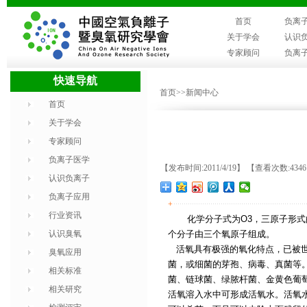
首页
负离
关于学会
认识
专家顾问
负离
快速导航
首页
>>新闻中心
首页
关于学会
专家顾问
负离子医学
【发布时间:2011/4/19】 【查看次数:434
认识负离子
负离子应用
+
行业资讯
化学分子式为
O3
，三原子形式
认识臭氧
个分子由三个氧原子组成。
活氧具有极强的氧化特点，已被世
臭氧应用
菌，或细菌的芽孢、病毒、真菌等
相关标准
菌、链球菌、绿脓杆菌、金黄色葡
相关研究
活氧溶入水中可形成活氧水。活氧