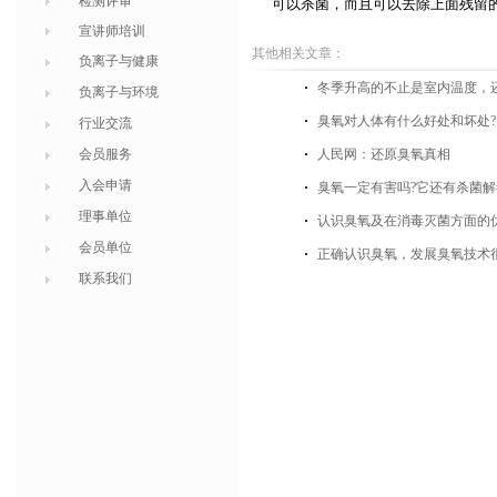
检测评审
可以杀菌，而且可以去除上面残留
宣讲师培训
其他相关文章：
负离子与健康
冬季升高的不止是室内温度，
负离子与环境
臭氧对人体有什么好处和坏处?
行业交流
会员服务
人民网：还原臭氧真相
入会申请
臭氧一定有害吗?它还有杀菌
理事单位
认识臭氧及在消毒灭菌方面的
会员单位
正确认识臭氧，发展臭氧技术
联系我们