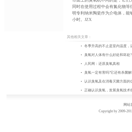
市面上的臭氧机不同的是，它们
同时在使用过程中会有氮化物等
明专利纳米陶瓷作为介电体，能
小时。JZX
其他相关文章：
冬季升高的不止是室内温度，
臭氧对人体有什么好处和坏处?
人民网：还原臭氧真相
臭氧一定有害吗?它还有杀菌
认识臭氧及在消毒灭菌方面的
正确认识臭氧，发展臭氧技术
网站
Copyright by 2009-201