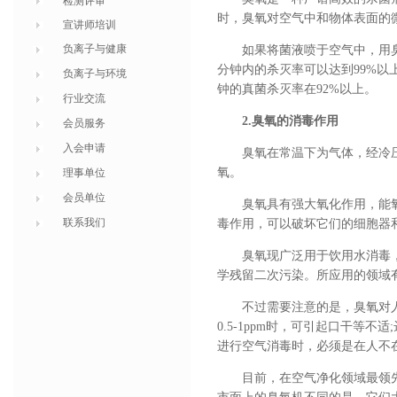
检测评审
时，臭氧对空气中和物体表面的
宣讲师培训
负离子与健康
如果将菌液喷于空气中，用臭
分钟内的杀灭率可以达到99%以上;金
负离子与环境
钟的真菌杀灭率在92%以上。
行业交流
2.臭氧的消毒作用
会员服务
入会申请
臭氧在常温下为气体，经冷
氧。
理事单位
会员单位
臭氧具有强大氧化作用，能
联系我们
毒作用，可以破坏它们的细胞器和
臭氧现广泛用于饮用水消毒，
学残留二次污染。所应用的领域
不过需要注意的是，臭氧对
0.5-1ppm时，可引起口干等不
进行空气消毒时，必须是在人不
目前，在空气净化领域最领