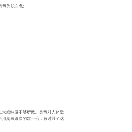
臭氧为炽白色;
过大或纯度不够所致。臭氧对人体造
所用臭氧浓度的数十倍，有时甚至达