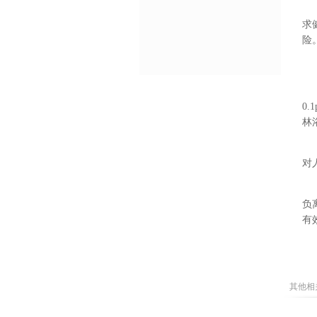
求
险
0.
林
对
负
有
其他相