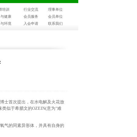
师培训
行业交流
理事单位
子与健康
会员服务
会员单位
子与环境
入会申请
联系我们
害
因博士首次提出，在水电解及火花放
似于希腊文的OZEIN(意为“难
是氧气的同素异形体，并具有自身的