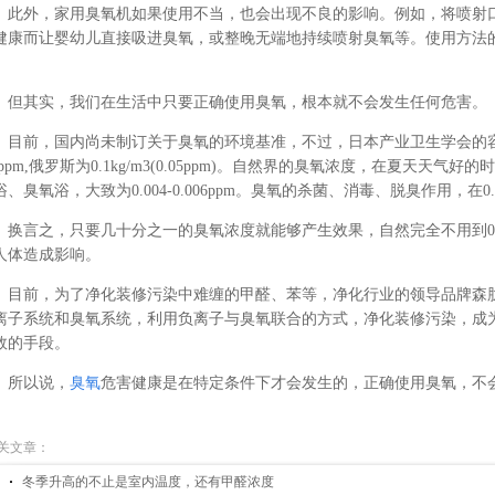
此外，家用臭氧机如果使用不当，也会出现不良的影响。例如，将喷射
健康而让婴幼儿直接吸进臭氧，或整晚无端地持续喷射臭氧等。使用方法
。
但其实，我们在生活中只要正确使用臭氧，根本就不会发生任何危害。
目前，国内尚未制订关于臭氧的环境基准，不过，日本产业卫生学会的容许
1ppm,俄罗斯为0.1kg/m3(0.05ppm)。自然界的臭氧浓度，在夏天天气好的时候
浴、臭氧浴，大致为0.004-0.006ppm。臭氧的杀菌、消毒、脱臭作用，在0
换言之，只要几十分之一的臭氧浓度就能够产生效果，自然完全不用到0.
人体造成影响。
目前，为了净化装修污染中难缠的甲醛、苯等，净化行业的领导品牌森
离子系统和臭氧系统，利用负离子与臭氧联合的方式，净化装修污染，成
效的手段。
所以说，
臭氧
危害健康是在特定条件下才会发生的，正确使用臭氧，不会
关文章：
冬季升高的不止是室内温度，还有甲醛浓度