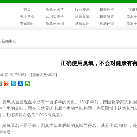
首页
负离子医学
行业资讯
相关标准
宣讲
关于学会
认识负离子
认识臭氧
相关研究
负离
专家顾问
负离子应用
臭氧应用
检测评审
负离
>>新闻中心
正确使用臭氧，不会对健康有
时间:2017/6/16】 【查看次数:4620】
臭氧从被发现至今已有一百多年的历史。150多年前，德国化学家先贝
中产生的臭味，同在自然界闪电后产生的气味相同，先贝因博士认为其气味类
”)，由此将其命名为OZONE(臭氧)。
臭氧又名三原子氧，因其类似鱼腥味的臭味而得名。其分子式为O3 ，
特性质：