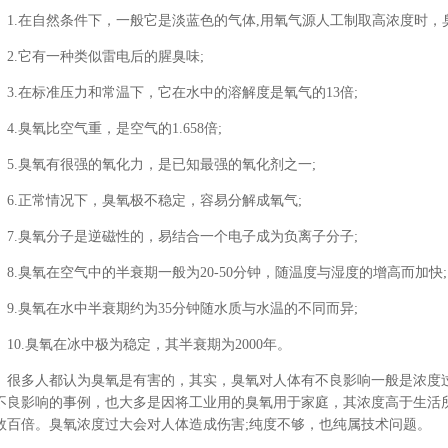
1.在自然条件下，一般它是淡蓝色的气体,用氧气源人工制取高浓度时，
2.它有一种类似雷电后的腥臭味;
3.在标准压力和常温下，它在水中的溶解度是氧气的13倍;
4.臭氧比空气重，是空气的1.658倍;
5.臭氧有很强的氧化力，是已知最强的氧化剂之一;
6.正常情况下，臭氧极不稳定，容易分解成氧气;
7.臭氧分子是逆磁性的，易结合一个电子成为负离子分子;
8.臭氧在空气中的半衰期一般为20-50分钟，随温度与湿度的增高而加快;
9.臭氧在水中半衰期约为35分钟随水质与水温的不同而异;
10.臭氧在冰中极为稳定，其半衰期为2000年。
很多人都认为臭氧是有害的，其实，臭氧对人体有不良影响一般是浓度
不良影响的事例，也大多是因将工业用的臭氧用于家庭，其浓度高于生活
数百倍。臭氧浓度过大会对人体造成伤害;纯度不够，也纯属技术问题。