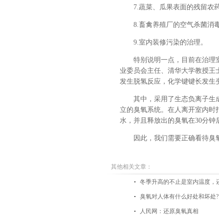
7.蔬菜、瓜果表面的残留农
8.畜禽养殖厂的空气杀菌消
9.室内装修污染的治理。
特别说明一点，目前在治理
业委员会主任、清华大学教授王
发生脱氢反应，化学键键长发生变
其中，采用了生态负离子生
立的臭氧系统。在人离开室内时
水，并且释放出的臭氧在30分
因此，我们需要正确看待臭
其他相关文章：
冬季升高的不止是室内温度，
臭氧对人体有什么好处和坏处?
人民网：还原臭氧真相