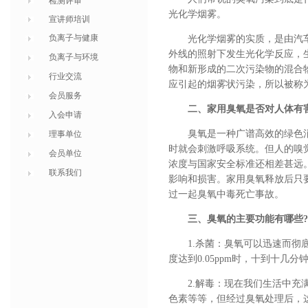
检测评审
光化学烟雾。
宣讲师培训
负离子与健康
光化学烟雾的实质，是由汽
外线的照射下发生光化学反应，
负离子与环境
物和新形成的二次污染物的混合
行业交流
应引起的烟雾状污染，所以被称
会员服务
二、家用臭氧是否对人体有
入会申请
臭氧是一种广谱高效的绿色
理事单位
时就会刺激呼吸系统。但人的嗅觉
会员单位
浓度与国家安全标准还相差甚远。
联系我们
影响和损害。家用臭氧释放后只
过一起臭氧中毒死亡事故。
三、臭氧的主要功能有哪些?
1.杀菌：臭氧可以迅速而
度达到0.05ppm时，十到十几
2.解毒：现在我们生活中
色素等等，但经过臭氧处理后，