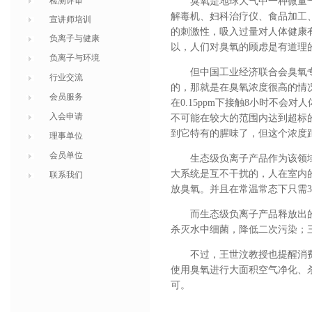
检测评审
臭氧是地球大气中一种微量
解毒机、妇科治疗仪、食品加工
宣讲师培训
的刺激性，吸入过量对人体健康
负离子与健康
以，人们对臭氧的顾虑是有道理
负离子与环境
但中国工业经济联合会臭氧
行业交流
的，那就是在臭氧浓度很高的情
会员服务
在0.15ppm下接触8小时不
入会申请
不可能在较大的范围内达到超标的
到它特有的腥味了，但这个浓度
理事单位
会员单位
生态级负离子产品作为该领
大系统是互不干扰的，人在室内
联系我们
放臭氧。并且在常温常态下只需
而生态级负离子产品释放出
杀灭水中细菌，降低二次污染；
不过，王世汶教授也提醒消
使用臭氧进行大面积空气净化、
可。