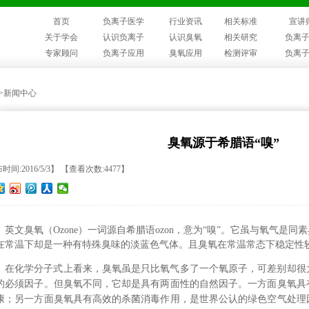
首页
负离子医学
行业资讯
相关标准
宣讲
关于学会
认识负离子
认识臭氧
相关研究
负离
专家顾问
负离子应用
臭氧应用
检测评审
负离
>>新闻中心
臭氧源于希腊语“嗅”
时间:2016/5/3】 【查看次数:4477】
英文臭氧（Ozone）一词源自希腊语ozon，意为“嗅”。它虽与氧气是
在常温下却是一种有特殊臭味的淡蓝色气体。且臭氧在常温常态下稳定性
在化学分子式上看来，臭氧虽是只比氧气多了一个氧原子，可差别却很
的必须因子。但臭氧不同，它却是具有两面性的自然因子。一方面臭氧具
康；另一方面臭氧具有高效的杀菌消毒作用，是世界公认的绿色空气处理