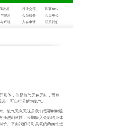
师培训
行业交流
理事单位
子与健康
会员服务
会员单位
子与环境
入会申请
联系我们
同素异形体，但是氧气无色无味，而臭
较差，可自行分解为氧气。
大。氧气无色无味是我们需要时时吸
有强烈刺激性，长期吸入会影响身体
因子。下面我们将对臭氧的两面性进