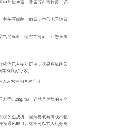
、蛋中的抗生素、激素等有害物质，还
物，并杀灭细菌、病毒，替代电子消毒
加空气含氧量，使空气清新，让您在家
治疗疾病已有多年历史，这是臭氧的又
病等有良好疗效。
气中以及水中的各种异味。
于0.2mg/m3，这就是臭氧的安全
系统的生成机，因为臭氧具有极不稳
时开窗通风即可。这样可以在人机分离