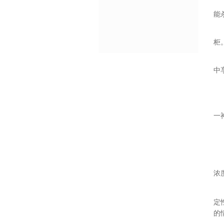
能
柜
中
一
二
浓
定
的