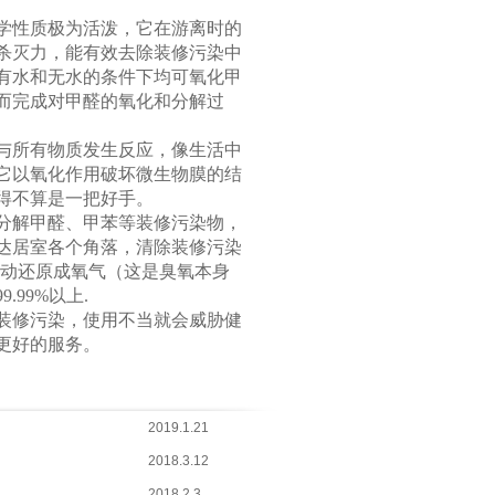
学性质极为活泼，它在游离时的
杀灭力，能有效去除装修污染中
有水和无水的条件下均可氧化甲
而完成对甲醛的氧化和分解过
与所有物质发生反应，像生活中
它以氧化作用破坏微生物膜的结
得不算是一把好手。
分解甲醛、甲苯等装修污染物，
达居室各个角落，清除装修污染
自动还原成氧气（这是臭氧本身
99%以上.
装修污染，使用不当就会威胁健
更好的服务。
2019.1.21
2018.3.12
2018.2.3