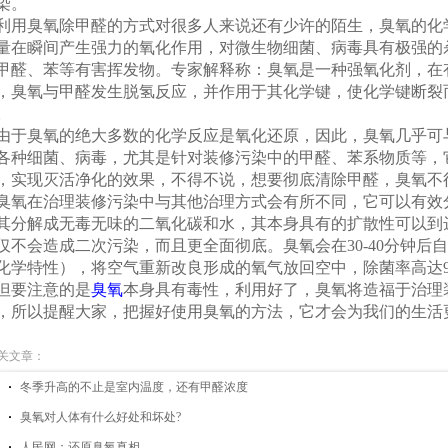
染。
用臭氧除甲醛的方式对很多人来说还有少许的陌生，臭氧的化
量在瞬间产生强力的氧化作用，对微生物细菌、病毒具有极强的
甲醛、苯等有害挥发物。专家解释称：臭氧是一种强氧化剂，在
，臭氧与甲醛发生脱氢反应，并作用于其化学键，使化学键断裂
。
于臭氧的绝大多数的化学反应是氧化还原，因此，臭氧几乎可
各种细菌、病毒，尤其是针对装修污染中的甲醛、苯系物质等，
，实现灭活净化的效果，不得不说，想要彻底清除甲醛，臭氧不
氧在治理装修污染中与其他治理方式会有所不同，它可以有效
其分解成无毒无味的二氧化碳和水，其本身具有的扩散性可以到
仅不会造成二次污染，而且更全面彻底。臭氧会在30-40分钟后
化学特性），将空气重新改良形成的氧气放回空中，除菌率高达99.
要注意的是
臭氧
本身具有毒性，利用好了，臭氧将造福于治理
，所以提醒大家，把握好使用臭氧的方法，它才会为我们的生活
关文章：
冬季升高的不止是室内温度，还有甲醛浓度
臭氧对人体有什么好处和坏处?
人民网：还原臭氧真相