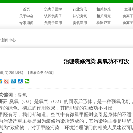
首页
负离子医学
行业资讯
相关标准
宣讲
关于学会
认识负离子
认识臭氧
相关研究
负离
专家顾问
负离子应用
臭氧应用
检测评审
负离
>>新闻中心
治理装修污染 臭氧功不可没
时间:2014/9/8】 【查看次数:5390】
关键词
：臭氧
摘要
臭氧（O3）是氧气（O2）的同素异形体，是一种强氧化剂
厚的绿色、彻底的作用效果，其除甲醛的功效功不可没。
醛有毒，我们都知道。空气中有微量甲醛时会引起身体的不适
内污染严重主要是因为装修污染所造成的，其污染物主要是甲醛
列为“致癌物”，对于甲醛污染，环境治理部门的相关人员建议可