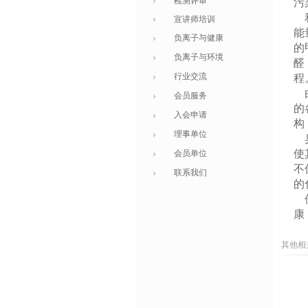
检测评审
污
利
宣讲师培训
能
负离子与健康
的
负离子与环境
醛
行业交流
程
由
会员服务
的
入会申请
构
理事单位
臭
使
会员单位
不
联系我们
的
但
康
其他相