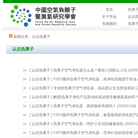
首页
负离
关于学会
认识
专家顾问
负离
新闻分类：认识负离子
认识负离子
[
认识负离子
]
负离子空气净化器怎么选？教你三招防止入坑
(2019/
[
认识负离子
]
VIIYI薇伊负离子空气净化器，高净化性能源于专业
(
[
认识负离子
]
专业的负离子空气净化器，高品质让生活更加美好
(2
[
认识负离子
]
解惑|负离子净化产品宣传的高浓度含量都是真的吗
[
认识负离子
]
负离子空气净化器，真的物有所值吗？
(2019/11/26)
[
认识负离子
]
VIIYI薇伊负离子空气净化器，备受推崇的净化器产
[
认识负离子
]
负离子空气净化器，呵护小宝贝的健康成长
(2019/11
[
认识负离子
]
VIIYI薇伊负离子空气净化器，空净行业的佼佼者
(20