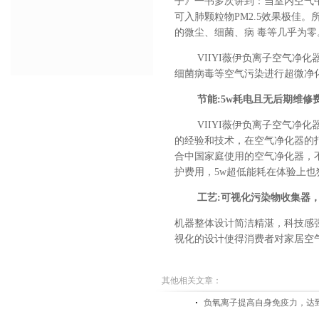
子》一书多次讲到：当室内空气
可入肺颗粒物PM2.5效果极佳。
的微尘、细菌、病 毒等几乎为零
VIIYI薇伊负离子空气
细菌病毒等空气污染进行超微净
节能
:
5w耗电且无后期维修
VIIYI薇伊负离子空气净化
的经验和技术，在空气净化器的
合中国家庭使用的空气净化器，
护费用，5w超低能耗在体验上
工艺
:
可视化污染物收集器
机器整体设计简洁精湛，科技感
视化的设计使得消费者对家居空
其他相关文章：
负氧离子提高自身免疫力，达