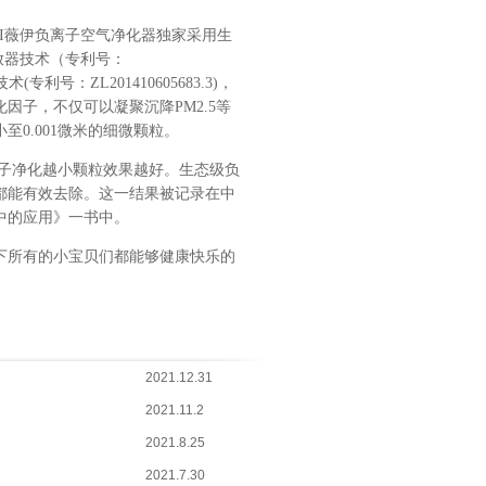
IYI薇伊负离子空气净化器独家采用
生
子释放器技术（专利号：
利号：ZL201410605683.3)
，
化因子，不仅可以凝聚沉降
PM2.5等
0.001微米的细微颗粒。
子净化越小颗粒效果越好。生态级负
粒物都能有效去除。这一结果被记录在中
中的应用》一书中。
下所有的小宝贝们都能够健康快乐的
2021.12.31
2021.11.2
2021.8.25
2021.7.30