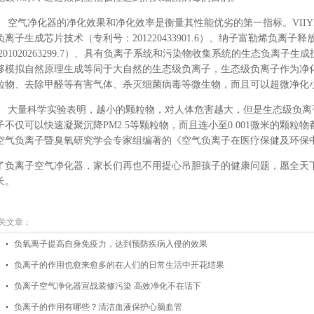
空气净化器的净化效果和净化效率是衡量其性能优劣的第一指标。
VI
负离子生成芯片技术（专利号：
201220433901.6）、纳子富勒烯负离
201020263299.7）、具有负离子系统和污染物收集系统的生态负离子生成技术(专
够模拟自然原理生成等同于大自然的生态级负离子，生态级负离子作为净
粒物、去除甲醛等有害气体、杀灭细菌病毒等微生物，而且可以超微净化小至
大量科学实验表明，越小的颗粒物，对人体危害越大，但是生态级负离
子不仅可以快速凝聚沉降
PM2.5等颗粒物，而且连小至0.001微米的颗
空气负离子暨臭氧研究学会专家组编著的《空气负离子在医疗保健及环保
了
负离子空气
净化器，家长们再也不用提心吊胆孩子的健康问题
，愿全天
长。
关文章：
负氧离子提高自身免疫力，达到预防疾病入侵的效果
负离子的作用也愈来愈多的在人们的日常生活中开花结果
负离子空气净化器宣战装修污染 高效净化不在话下
负离子的作用有哪些？清洁血液保护心脑血管