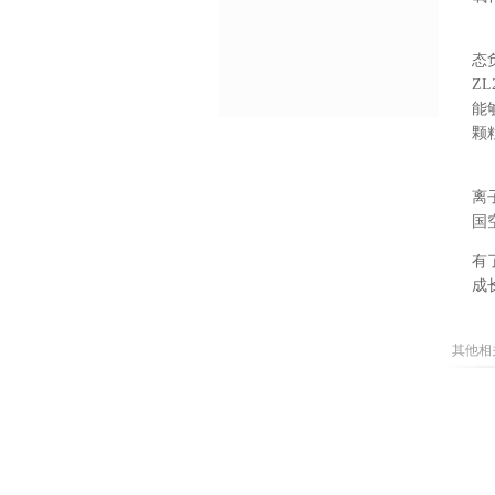
态
ZL
能
颗
离
国
有
成
其他相