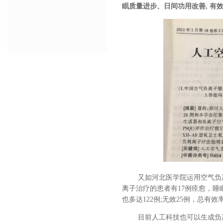
眠质量进步、日间功用改善
,
有
又如河北医学院运用空气负
离子治疗的患者有
17
例痊愈，睡
也多达
122
例
;
无效
25
例，总有效
目前人工科技也可以生成负