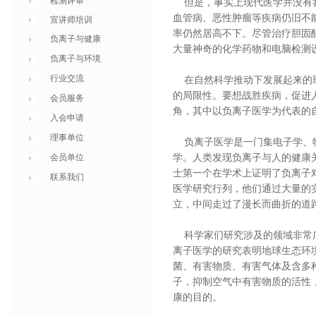
检测评审
但是，事实上现代医学并没有我
血管病、恶性肿瘤等疾病仍旧不
宣讲师培训
率仍然居高不下。尽管治疗胆固
负离子与健康
大量神奇的化学药物和电脑检测
负离子与环境
行业交流
在自然科学推动下发展起来的现
的局限性。要想战胜疾病，促进
会员服务
角，其中以负离子医学为代表的
入会申请
理事单位
负离子医学
是一门集电子学、
会员单位
学。人类发现负离子与人的健康
士第一个在学术上证明了负离子
联系我们
医学研究行列，他们通过大量的
立，中间走过了漫长而曲折的道
科学家们研究涉及的领域非常广
离子医学的研究表明地球生态环
菌、有害物质、有害气体及含多
子，抑制空气中有害物质的活性
康的目的。