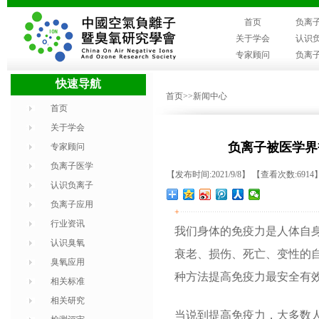
首页
负离
关于学会
认识
专家顾问
负离
快速导航
首页
>>新闻中心
首页
关于学会
负离子被医学界
专家顾问
负离子医学
【发布时间:2021/9/8】 【查看次数:6914
认识负离子
负离子应用
+
行业资讯
我们身体的免疫力是人体自
认识臭氧
衰老、损伤、死亡、变性的
臭氧应用
种方法提高免疫力最安全有
相关标准
相关研究
当说到提高免疫力，大多数