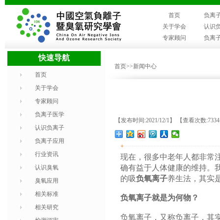
首页
负离
关于学会
认识
专家顾问
负离
快速导航
首页
>>新闻中心
首页
关于学会
专家顾问
负离子医学
【发布时间:2021/12/1】 【查看次数:733
认识负离子
负离子应用
+
行业资讯
现在，很多中老年人都非常
确有益于人体健康的维持。
认识臭氧
的吸
负氧离子
养生法，其实
臭氧应用
相关标准
负氧离子就是为何物？
相关研究
负氧离子，又称负离子，其