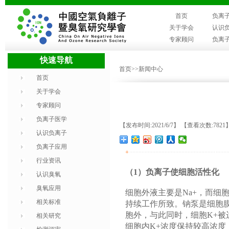
首页
负离
关于学会
认识
专家顾问
负离
快速导航
首页
>>新闻中心
首页
关于学会
专家顾问
负离子医学
【发布时间:2021/6/7】 【查看次数:7821
认识负离子
负离子应用
+
行业资讯
（1）负离子使细胞活性化
认识臭氧
臭氧应用
细胞外液主要是Na+，而细
相关标准
持续工作所致。钠泵是细胞膜
胞外，与此同时，细胞K+被
相关研究
细胞内K+浓度保持较高浓度