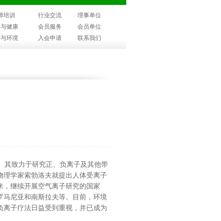
师培训
行业交流
理事单位
子与健康
会员服务
会员单位
子与环境
入会申请
联系我们
。其致力于研究正、负离子及其他带
国物理学家索勃洛夫就提出人体受离子
来，继续开展空气离子研究的国家
罗马尼亚和南斯拉夫等。目前，环境
负离子疗法日益受到重视，并已成为