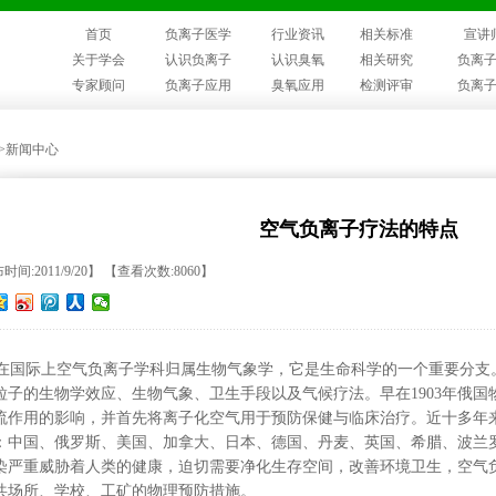
首页
负离子医学
行业资讯
相关标准
宣讲
关于学会
认识负离子
认识臭氧
相关研究
负离
专家顾问
负离子应用
臭氧应用
检测评审
负离
>>新闻中心
空气负离子疗法的特点
时间:2011/9/20】 【查看次数:8060】
国际上空气负离子学科归属生物气象学，它是生命科学的一个重要分支
粒子的生物学效应、生物气象、卫生手段以及气候疗法。早在1903年俄
流作用的影响，并首先将离子化空气用于预防保健与临床治疗。近十多年
：中国、俄罗斯、美国、加拿大、日本、德国、丹麦、英国、希腊、波兰
染严重威胁着人类的健康，迫切需要净化生存空间，改善环境卫生，空气
共场所、学校、工矿的物理预防措施。