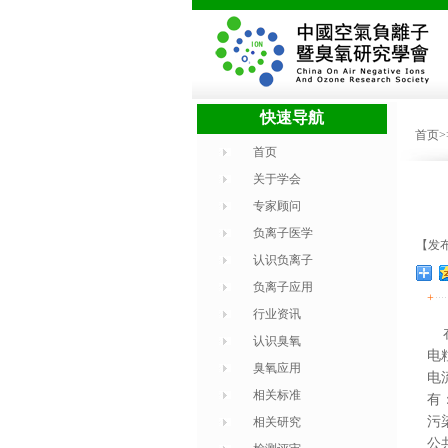
快速导航
首页
首页
关于学会
专家顾问
负离子医学
【发布
认识负离子
负离子应用
+
行业资讯
在
认识臭氧
电
臭氧应用
电
相关标准
有
污
相关研究
公