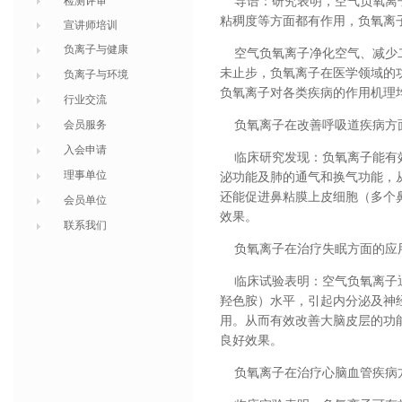
检测评审
导语：研究表明，空气负氧离子
粘稠度等方面都有作用，负氧离
宣讲师培训
负离子与健康
空气负氧离子净化空气、减少二
未止步，负氧离子在医学领域的
负离子与环境
负氧离子对各类疾病的作用机理
行业交流
会员服务
负氧离子在改善呼吸道疾病方
入会申请
临床研究发现：负氧离子能有效
理事单位
泌功能及肺的通气和换气功能，
还能促进鼻粘膜上皮细胞（多个
会员单位
效果。
联系我们
负氧离子在治疗失眠方面的应
临床试验表明：空气负氧离子通过
羟色胺）水平，引起内分泌及神
用。从而有效改善大脑皮层的功
良好效果。
负氧离子在治疗心脑血管疾病