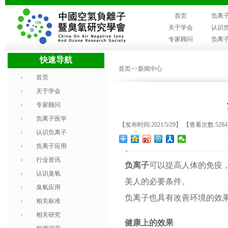
首页
负离
关于学会
认识
专家顾问
负离
快速导航
首页
>>新闻中心
首页
关于学会
专家顾问
负离子医学
【发布时间:2021/5/29】 【查看次数:528
认识负离子
负离子应用
+
行业资讯
负离子
可以提高人体的免疫
认识臭氧
美人的必要条件。
臭氧应用
负离子也具有改善环境的效
相关标准
相关研究
健康上的效果