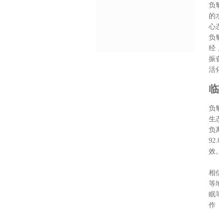
负
的
心
负
经
振
活
临
负
生
负
9
效
相
等
眠
作