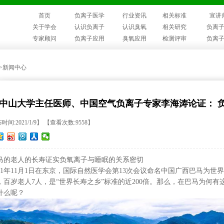
首页
负离子医学
行业资讯
相关标准
宣讲
关于学会
认识负离子
认识臭氧
相关研究
负离
专家顾问
负离子应用
臭氧应用
检测评审
负离
>>新闻中心
中山大学主任医师、中国空气负离子专家李海涛论证： 
时间:2021/1/9】 【查看次数:9558】
马的老人的长寿证实负氧离子与睡眠的关系密切
991年11月1日在东京，国际自然医学会第13次会议命名中国广西巴马为世
，百岁老人7人，是“世界长寿之乡”标准的近200倍。那么，在巴马为何
什么呢？