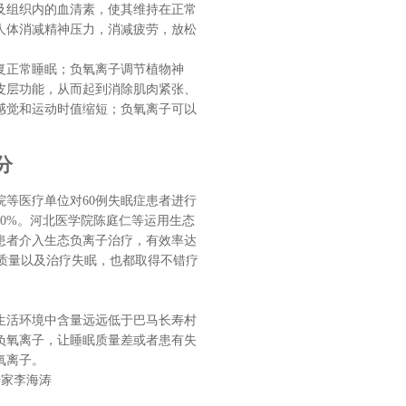
及组织内的血清素，使其维持在正常
人体消减精神压力，消减疲劳，放松
复正常睡眠；负氧离子调节植物神
皮层功能，从而起到消除肌肉紧张、
感觉和运动时值缩短；负氧离子可以
分
等医疗单位对60例失眠症患者进行
0%。河北医学院陈庭仁等运用生态
症患者介入生态负离子治疗，有效率达
眠质量以及治疗失眠，也都取得不错疗
生活环境中含量远远低于巴马长寿村
负氧离子，让睡眠质量差或者患有失
氧离子。
专家李海涛