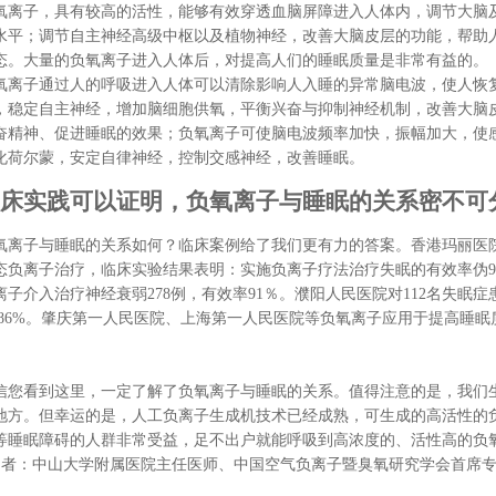
氧离子，具有较高的活性，能够有效穿透血脑屏障进入人体内，调节大脑
水平；调节自主神经高级中枢以及植物神经，改善大脑皮层的功能，帮助
态。大量的负氧离子进入人体后，对提高人们的睡眠质量是非常有益的。
氧离子通过人的呼吸进入人体可以清除影响人入睡的异常脑电波，使人恢
，稳定自主神经，增加脑细胞供氧，平衡兴奋与抑制神经机制，改善大脑
奋精神、促进睡眠的效果；负氧离子可使脑电波频率加快，振幅加大，使
化荷尔蒙，安定自律神经，控制交感神经，改善睡眠。
床实践可以证明，负氧离子与睡眠的关系密不可
氧离子与睡眠的关系如何？临床案例给了我们更有力的答案。香港玛丽医院
态负离子治疗，临床实验结果表明：实施负离子疗法治疗失眠的有效率伪9
离子介入治疗神经衰弱278例，有效率91％。濮阳人民医院对112名失眠
2.86%。肇庆第一人民医院、上海第一人民医院等负氧离子应用于提高睡
。
信您看到这里，一定了解了负氧离子与睡眠的关系。值得注意的是，我们
地方。但幸运的是，人工负离子生成机技术已经成熟，可生成的高活性的
等睡眠障碍的人群非常受益，足不出户就能呼吸到高浓度的、活性高的负
 者：中山大学附属医院主任医师、中国空气负离子暨臭氧研究学会首席