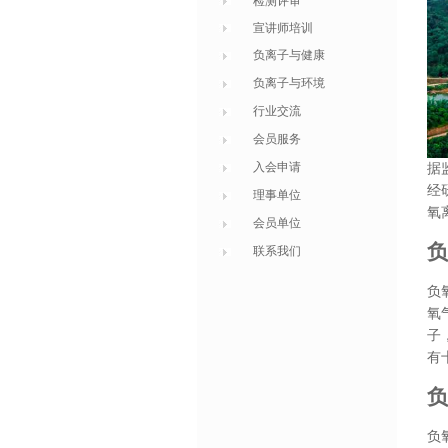
检测评审
宣讲师培训
负离子与健康
负离子与环境
行业交流
会员服务
入会申请
据
经
理事单位
氧离
会员单位
负
联系我们
负
氧
子
有
负
负