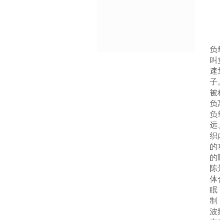
负
叫
速
子
被
负
负
远
织
的
的
陈
体
眠
制
波