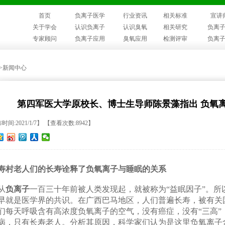
首页
负离子医学
行业资讯
相关标准
宣讲
关于学会
认识负离子
认识臭氧
相关研究
负离
专家顾问
负离子应用
臭氧应用
检测评审
负离
>>新闻中心
第四军医大学原校长、博士生导师陈景藻指出 负氧
时间:2021/1/7】 【查看次数:8942】
寿村老人们的长寿诠释了负氧离子与睡眠的关系
从
负离子
一百三十年前被人类发现起，就被称为“益眠因子”。所
早就是医学界的共识。在广西巴马地区，人们普遍长寿，被有关国
们每天呼吸含有高浓度负氧离子的空气，没有癌症，没有“三高”
病，只有长寿老人。分析其原因，科学家们认为是这里负氧离子