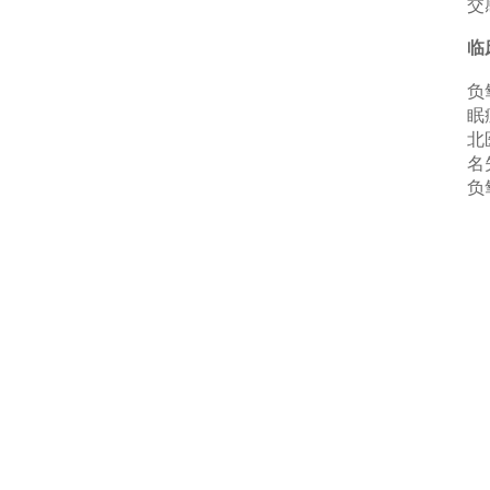
交
临
负
眠
北
名
负