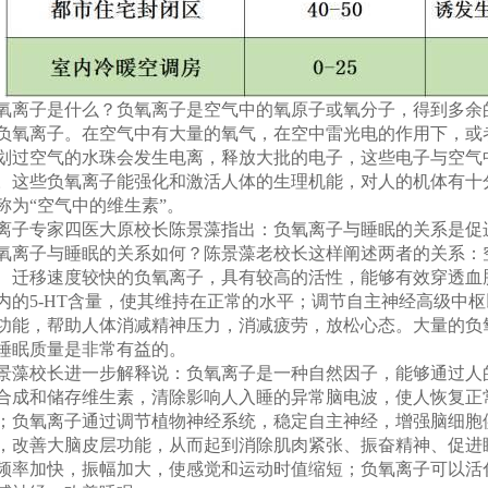
氧离子是什么？负氧离子是空气中的氧原子或氧分子，得到多余
负氧离子。在空气中有大量的氧气，在空中雷光电的作用下，或
划过空气的水珠会发生电离，释放大批的电子，这些电子与空气
。这些负氧离子能强化和激活人体的生理机能，对人的机体有十
称为“空气中的维生素”。
离子专家四医大原校长陈景藻指出：负氧离子与睡眠的关系是促
氧离子与睡眠的关系如何？陈景藻老校长这样阐述两者的关系：
、迁移速度较快的负氧离子，具有较高的活性，能够有效穿透血
内的5-HT含量，使其维持在正常的水平；调节自主神经高级中
功能，帮助人体消减精神压力，消减疲劳，放松心态。大量的负
睡眠质量是非常有益的。
景藻校长进一步解释说：负氧离子是一种自然因子，能够通过人
合成和储存维生素，清除影响人入睡的异常脑电波，使人恢复正
；负氧离子通过调节植物神经系统，稳定自主神经，增强脑细胞
，改善大脑皮层功能，从而起到消除肌肉紧张、振奋精神、促进
频率加快，振幅加大，使感觉和运动时值缩短；负氧离子可以活