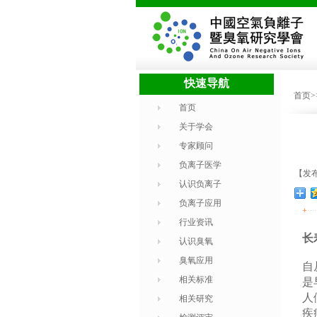
快速导航
首页
首页
关于学会
专家顾问
负离子医学
【发布
认识负离子
负离子应用
+
行业资讯
长
认识臭氧
臭氧应用
自
相关标准
是
人
相关研究
疾