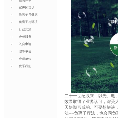
检测评审
宣讲师培训
负离子与健康
负离子与环境
行业交流
会员服务
入会申请
理事单位
会员单位
联系我们
二十一世纪以来，以光、电
效果取得了业界认可，深受
天短期形成的。可要想解决
法----负离子疗法，也会