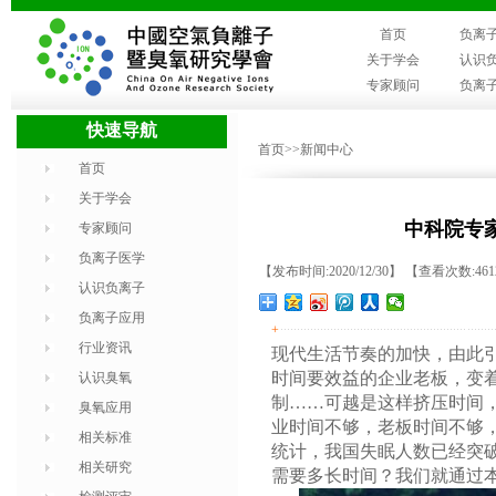
首页
负离
关于学会
认识
专家顾问
负离
快速导航
首页
>>新闻中心
首页
关于学会
中科院专
专家顾问
负离子医学
【发布时间:2020/12/30】 【查看次数:46
认识负离子
负离子应用
+
行业资讯
现代生活节奏的加快，由此
时间要效益的企业老板，变
认识臭氧
制……可越是这样挤压时间
臭氧应用
业时间不够，老板时间不够
相关标准
统计，我国失眠人数已经突
相关研究
需要多长时间？我们就通过