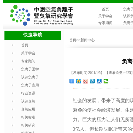
首页
负离
关于学会
认识
专家顾问
负离
快速导航
首页
>>新闻中心
首页
关于学会
负离
专家顾问
负离子医学
【发布时间:2021/1/5】 【查看次数:4625
认识负离子
负离子应用
+
行业资讯
社会的发展，带来了高度的
认识臭氧
臭氧应用
避免的使社会经济发展、生
相关标准
力。巨大的压力让人们无所
相关研究
3亿人。但长期失眠所带来