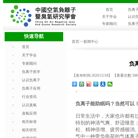
首页
负离
关于学会
认识
专家顾问
负离
快速导航
首页
>>新闻中心
首页
关于学会
负
专家顾问
负离子医学
【发布时间:2020/12/18】 【查看次数:50
认识负离子
负离子应用
+
行业资讯
负离子能助眠吗？当然可以
认识臭氧
臭氧应用
日常生活中，大家也许都有
相关标准
特别的神清气爽、舒适惬意
松、精神倍增、疲劳感顿消。
相关研究
气中一种带负电荷的气体离