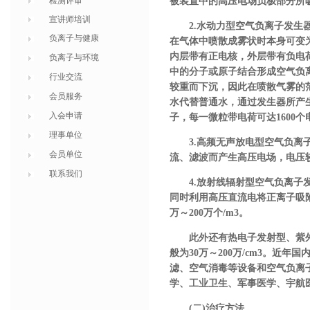
检测评审
被装置中的高压电场负极部分所
宣讲师培训
2.水动力型空气负离子发生器 此
负离子与健康
在气体中喷散成雾状时本身可变
内层带有正电核，外层带有负电
负离子与环境
中的分子或原子结合形成空气负离
行业交流
较重而下沉，因此在喷散气雾的
会员服务
水代替普通水，通过发生器所产生的
入会申请
子，每一微粒带电荷可达1600个
理事单位
3.高频无声放电型空气负离子
会员单位
流、滤波而产生高压电场，电压较
联系我们
4.放射线辐射型空气负离子发生器
同时利用高压直流电将正离子吸
万～200万个/m3。
此外还有热电子发射型、紫外
般为30万～200万/cm3。
滤、空气消毒等设备和空气负离
学、工业卫生、军事医学、宇航
(二)治疗方法