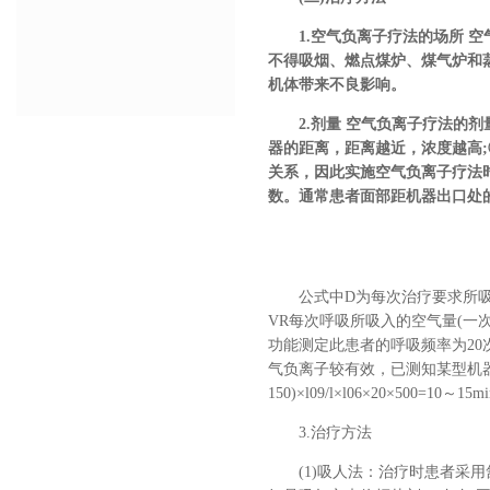
1.空气负离子疗法的场所 空气
不得吸烟、燃点煤炉、煤气炉和
机体带来不良影响。
2.剂量 空气负离子疗法的剂
器的距离，距离越近，浓度越高
关系，因此实施空气负离子疗法
数。通常患者面部距机器出口处的
公式中D为每次治疗要求所吸入的空
VR每次呼吸所吸入的空气量(一次
功能测定此患者的呼吸频率为20次/m
气负离子较有效，已测知某型机器的
150)×l09/l×l06×20×500=10～15m
3.治疗方法
(1)吸人法：治疗时患者采用舒