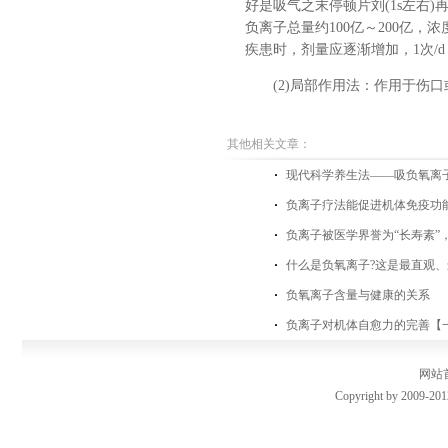
好是吸气之末停顿片刘(1s左右
负离子总量约100亿～200亿，浓度
疾患时，剂量应逐渐增加，1次/d
(2)局部作用法：作用于伤口或创
其他相关文章：
现代科学养生法——吸负氧离
负离子疗法能促进机体免疫功
负离子被医学界誉为“长寿素”
什么是负氧离子?这是最直观、
负氧离子含量与健康的关系
负离子对机体自愈力的完善【
网站
Copyright by 2009-201