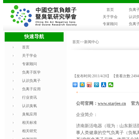
首页
负离
关于学会
认识
专家顾问
负离
快速导航
首页
>>新闻中心
首页
关于学会
专家顾问
负离子医学
【发布时间:2011/4/20】 【查看次数:249
认识负离子
负离子应用
+
行业资讯
公司官网
：
www.starjee.cn
官
认识臭氧
臭氧应用
企业简介：
相关标准
济南新活电器
（现为：山东新活
相关研究
事人类健康的空气负离子（负氧