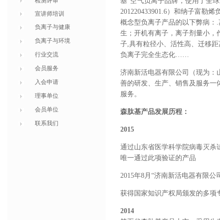
检测评审
基
”
空气负离子品牌，使用了全球
201220433901.6
）和纳子富勒烯
宣讲师培训
概念型负离子产品的以下弊病：
.
负离子与健康
生；开机有离子，离子剂量小，
负离子与环境
子
,
具有粒径小、活性高、迁移距
行业交流
负离子完全生态化
……
会员服务
济南新活电器有限公司
（现为：
入会申请
善的研发、生产、销售及服务一
服务。
理事单位
会员单位
森肽基产品发展历程：
联系我们
2015
通过山东省医学科学院病毒灭杀
唯一通过此项验证的产品
2015
年
8
月“济南新活电器有限公
获得国家知识产权局颁发的多项
2014